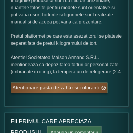
Imaginile produselor sunt cu titlu de prezentare,
nuantele folosite pentru modele sunt orientative si
pot varia usor. Torturile si figurinele sunt realizate
manual si de aceea pot varia ca prezentare.
Pretul platformei pe care este asezat torul se plateste
separat fata de pretul kilogramului de tort.
Atentie! Societatea Maison Armand S.R.L.
mentioneaza ca depozitarea torturilor personalizate
(imbracate in icing), la temperaturi de refrigerare (2-4
Atentionare pasta de zahăr și coloranți
FII PRIMUL CARE APRECIAZA
PRODUSUL.
Adauga un comentariu