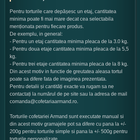
Pentru torturile care depășesc un etaj, cantitatea
minima poate fi mai mare decat cea selectabila
menționata pentru fiecare produs.
De exemplu, in general:
- Pentru un etaj cantitatea minima pleaca de la 3.0 kg.
- Pentru doua etaje cantitatea minima pleaca de la 5,5
kg.
- Pentru trei etaje cantitatea minima pleaca de la 8 kg.
Din acest motiv in functie de greutatea aleasa tortul
poate sa difere fata de imaginea prezentata.
Pentru detalii și cantități exacte va rugam sa ne
contactați la numărul de pe site sau la adresa de mail
comanda@cofetariaarmand.ro.
Torturile cofetariei Armand sunt executate manual si
din acest motiv gramajele pot sa difere cu pana la +/-
200g pentru torturile simple si pana la +/- 500g pentru
torturile personalizate.