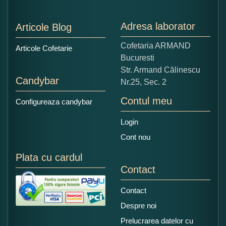
1
2
3
4
5
Nu tocmai bun
Excelent!
Adresa laborator
Articole Blog
Copiati alaturi numarul din imagine:
Cofetaria ARMAND
Articole Cofetarie
Bucuresti
Str. Armand Călinescu
Candybar
Nr.25, Sec. 2
Contul meu
Configureaza candybar
Login
Cont nou
Plata cu cardul
Contact
Contact
Despre noi
Prelucrarea datelor cu