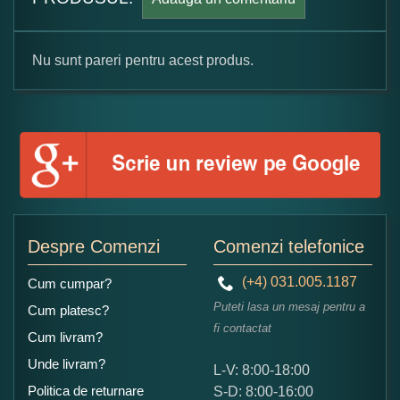
Nu sunt pareri pentru acest produs.
Formular pareri client
Numele dumneavoastra:
Adaugati o parere despre acest produs:
Despre Comenzi
Comenzi telefonice
(+4) 031.005.1187
Cum cumpar?
Puteti lasa un mesaj pentru a
Cum platesc?
fi contactat
Cum livram?
Unde livram?
L-V: 8:00-18:00
Ce nota acordati acestui produs?
Politica de returnare
S-D: 8:00-16:00