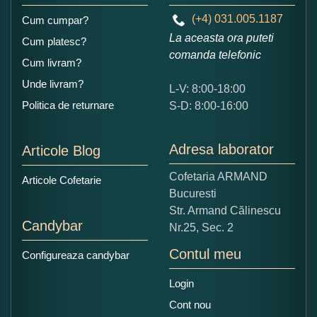
(+4) 031.005.1187
Cum cumpar?
La aceasta ora puteti
Cum platesc?
comanda telefonic
Cum livram?
Unde livram?
L-V: 8:00-18:00
Ce nota acordati acestui produs?
Politica de returnare
S-D: 8:00-16:00
1
2
3
4
5
Nu tocmai bun
Excelent!
Adresa laborator
Articole Blog
Copiati alaturi numarul din imagine:
Cofetaria ARMAND
Articole Cofetarie
Bucuresti
Str. Armand Călinescu
Candybar
Nr.25, Sec. 2
Contul meu
Configureaza candybar
Login
Cont nou