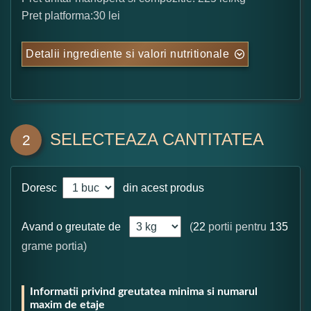
Pret platforma:30 lei
Detalii ingrediente si valori nutritionale
SELECTEAZA CANTITATEA
2
Doresc
din acest produs
Avand o greutate de
(
22
portii pentru
135
grame portia)
Informatii privind greutatea minima si numarul
maxim de etaje