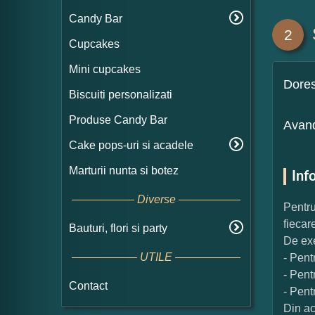
Candy Bar
2
Cupcakes
Mini cupcakes
Dore
Biscuiti personalizati
Produse Candy Bar
Avand
Cake pops-uri si acadele
Marturii nunta si botez
Inf
Diverse
Pentru
fiecar
Bauturi, flori si party
De exe
UTILE
- Pent
- Pent
Contact
- Pent
Din ac