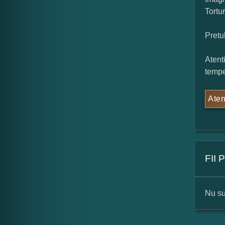
Tortu
Pretu
Atent
tempe
Aten
FII
Nu su
For