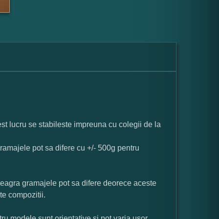
st lucru se stabileste impreuna cu colegii de la
ramajele pot sa difere cu +/- 500g pentru
neagra gramajele pot sa difere deorece aceste
te compozitii.
ru modele sunt orientative si pot varia usor.