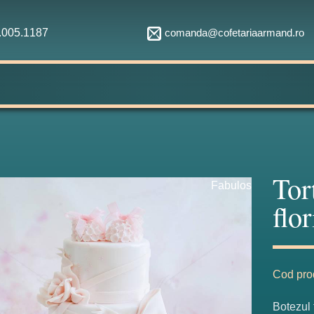
comanda@cofetariaarmand.ro
1.005.1187
Tor
Fabulos
flor
Cod pro
Botezul 