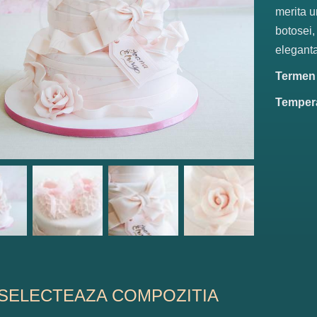
merita u
botosei,
eleganta
Termen d
Tempera
SELECTEAZA COMPOZITIA