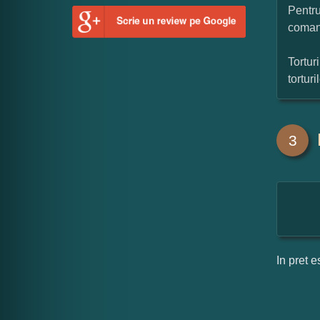
Pentru
coman
Tortur
tortur
3
In pret e