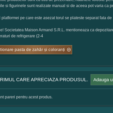
rile si figurinele sunt realizate manual si de aceea pot varia ca p
l platformei pe care este asezat torul se plateste separat fata de 
ie! Societatea Maison Armand S.R.L. mentioneaza ca depozitarea t
raturi de refrigerare (2-4
tionare pasta de zahăr și coloranți
 PRIMUL CARE APRECIAZA PRODUSUL.
Adauga u
nt pareri pentru acest produs.
mular pareri client