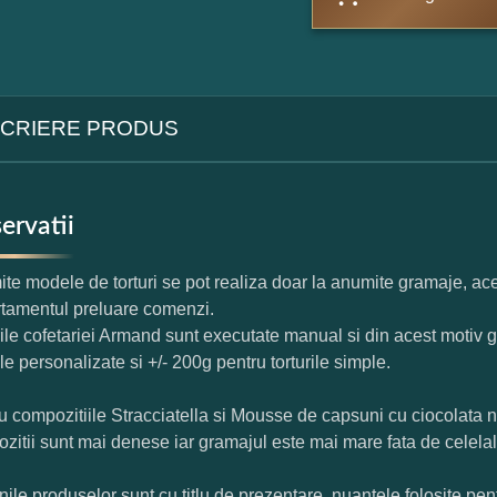
CRIERE PRODUS
ervatii
te modele de torturi se pot realiza doar la anumite gramaje, ace
tamentul preluare comenzi.
rile cofetariei Armand sunt executate manual si din acest motiv g
ile personalizate si +/- 200g pentru torturile simple.
u compozitiile Stracciatella si Mousse de capsuni cu ciocolata 
zitii sunt mai denese iar gramajul este mai mare fata de celelal
nile produselor sunt cu titlu de prezentare, nuantele folosite pent