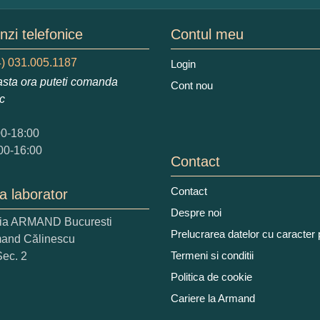
mele dumneavoastra:
zi telefonice
Contul meu
) 031.005.1187
Login
sta ora puteti comanda
Cont nou
augati o parere despre acest produs:
ic
00-18:00
00-16:00
Contact
Contact
a laborator
 nota acordati acestui produs?
Despre noi
ria ARMAND Bucuresti
2
3
4
5
Prelucrarea datelor cu caracter
mand Călinescu
tocmai bun
Excelent!
Termeni si conditii
Sec. 2
Politica de cookie
iati alaturi numarul din imagine:
Cariere la Armand