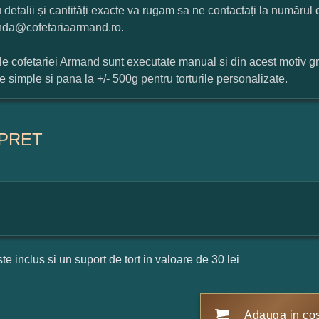
 detalii și cantități exacte va rugam sa ne contactați la numărul
da@cofetariaarmand.ro.
ile cofetariei Armand sunt executate manual si din acest motiv g
ile simple si pana la +/- 500g pentru torturile personalizate.
PRET
ste inclus si un suport de tort in valoare de 30 lei
Adauga in co