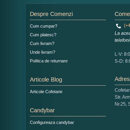
Nu
Despre Comenzi
Comen
(+4
Cum cumpar?
La acea
Cum platesc?
Ad
telefon
Cum livram?
Unde livram?
L-V: 8:
Politica de returnare
S-D: 8:
Adres
Articole Blog
Ce
Cofeta
Articole Cofetarie
1
Str. Ar
Nu 
Nr.25, 
Candybar
Cop
Configureaza candybar