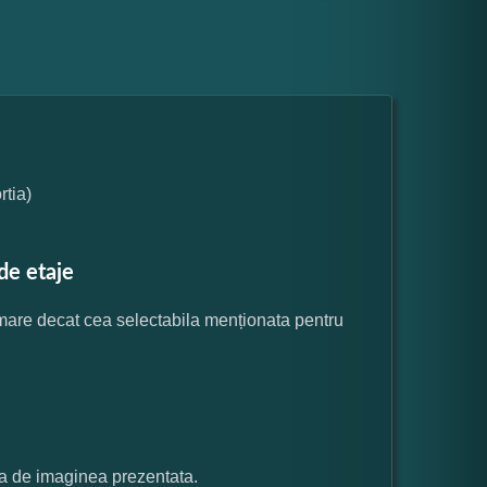
tia)
de etaje
 mare decat cea selectabila menționata pentru
ata de imaginea prezentata.