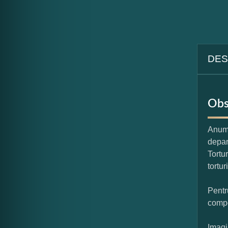
DES
Obs
Anumi
depar
Tortu
tortur
Pentr
compo
Imagi