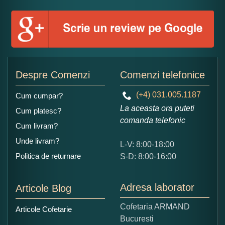
Numele dumneavoastra:
Adaugati o parere despre acest produs:
Despre Comenzi
Comenzi telefonice
(+4) 031.005.1187
Cum cumpar?
La aceasta ora puteti
Cum platesc?
comanda telefonic
Cum livram?
Unde livram?
L-V: 8:00-18:00
Ce nota acordati acestui produs?
Politica de returnare
S-D: 8:00-16:00
1
2
3
4
5
Nu tocmai bun
Excelent!
Adresa laborator
Articole Blog
Copiati alaturi numarul din imagine:
Cofetaria ARMAND
Articole Cofetarie
Bucuresti