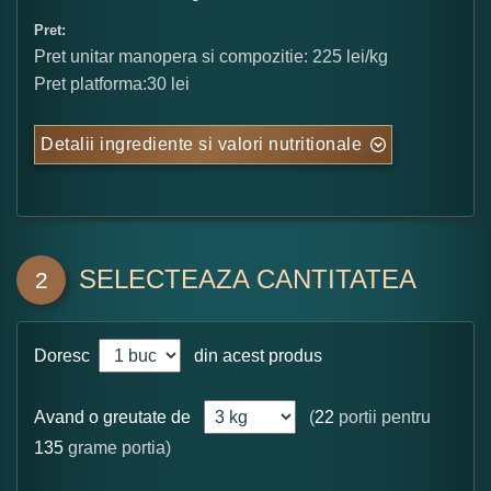
Pret:
Pret unitar manopera si compozitie: 225 lei/kg
Pret platforma:30 lei
Detalii ingrediente si valori nutritionale
SELECTEAZA CANTITATEA
2
Doresc
din acest produs
Avand o greutate de
(
22
portii pentru
135
grame portia)