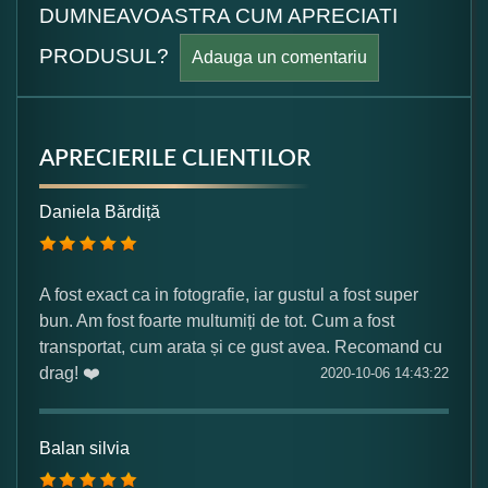
DUMNEAVOASTRA CUM APRECIATI
PRODUSUL?
Adauga un comentariu
APRECIERILE CLIENTILOR
Formular pareri client
Daniela Bărdiță
Numele dumneavoastra:
A fost exact ca in fotografie, iar gustul a fost super
bun. Am fost foarte multumiți de tot. Cum a fost
Adaugati o parere despre acest produs:
transportat, cum arata și ce gust avea. Recomand cu
drag! ❤️
2020-10-06 14:43:22
Balan silvia