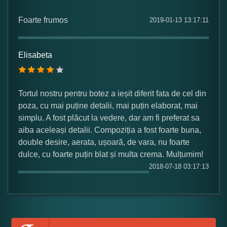
Ce nota acordati acestui produs?
Foarte frumos
2019-01-13 13:17:11
1
2
3
4
5
Nu tocmai bun
Excelent!
Elisabeta
Copiati alaturi numarul din imagine:
Tortul nostru pentru botez a ieșit diferit fata de cel din
poza, cu mai puține detalii, mai puțin elaborat, mai
simplu. A fost plăcut la vedere, dar am fi preferat sa
aiba aceleași detalii. Compoziția a fost foarte buna,
double desire, aerata, ușoară, de vara, nu foarte
dulce, cu foarte puțin blat și multa crema. Mulțumim!
2018-07-18 03:17:13