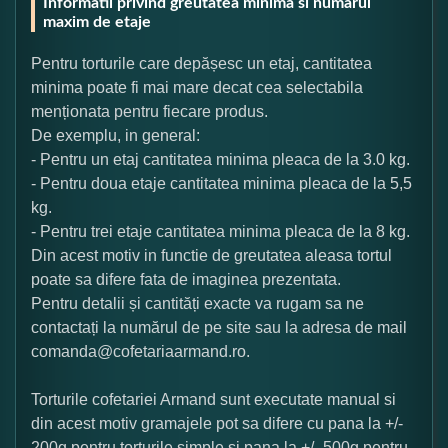
Informatii privind greutatea minima si numarul
maxim de etaje
Pentru torturile care depășesc un etaj, cantitatea
minima poate fi mai mare decat cea selectabila
menționata pentru fiecare produs.
De exemplu, in general:
- Pentru un etaj cantitatea minima pleaca de la 3.0 kg.
- Pentru doua etaje cantitatea minima pleaca de la 5,5
kg.
- Pentru trei etaje cantitatea minima pleaca de la 8 kg.
Din acest motiv in functie de greutatea aleasa tortul
poate sa difere fata de imaginea prezentata.
Pentru detalii și cantități exacte va rugam sa ne
contactați la numărul de pe site sau la adresa de mail
comanda@cofetariaarmand.ro.
Torturile cofetariei Armand sunt executate manual si
din acest motiv gramajele pot sa difere cu pana la +/-
200g pentru torturile simple si pana la +/- 500g pentru