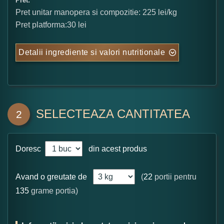
Pret:
Pret unitar manopera si compozitie: 225 lei/kg
Pret platforma:30 lei
Detalii ingrediente si valori nutritionale
SELECTEAZA CANTITATEA
2
Doresc
din acest produs
Avand o greutate de
(
22
portii pentru
135
grame portia)