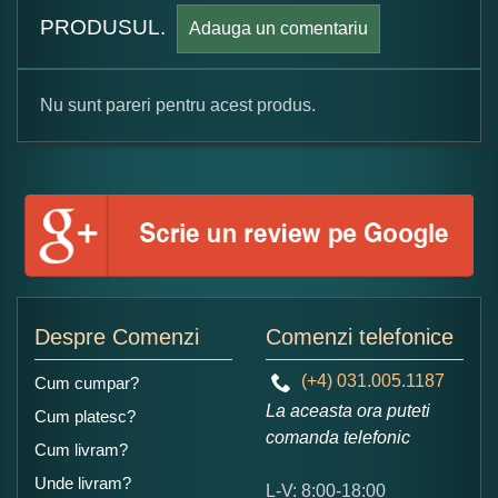
PRODUSUL.
Adauga un comentariu
Nu sunt pareri pentru acest produs.
Formular pareri client
Numele dumneavoastra:
Adaugati o parere despre acest produs:
Despre Comenzi
Comenzi telefonice
(+4) 031.005.1187
Cum cumpar?
La aceasta ora puteti
Cum platesc?
comanda telefonic
Cum livram?
Unde livram?
L-V: 8:00-18:00