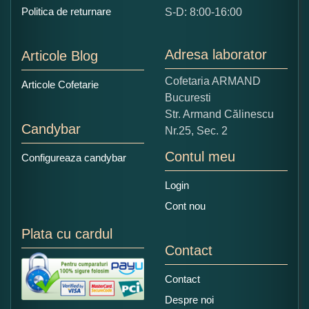
Ce nota acordati acestui produs?
Politica de returnare
S-D: 8:00-16:00
1
2
3
4
5
Nu tocmai bun
Excelent!
Adresa laborator
Articole Blog
Copiati alaturi numarul din imagine:
Cofetaria ARMAND
Articole Cofetarie
Bucuresti
Str. Armand Călinescu
Candybar
Nr.25, Sec. 2
Contul meu
Configureaza candybar
Login
Cont nou
Plata cu cardul
Contact
Contact
Despre noi