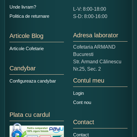
Unde livram?
L-V: 8:00-18:00
Ce nota acordati acestui produs?
Politica de returnare
S-D: 8:00-16:00
1
2
3
4
5
Nu tocmai bun
Excelent!
Adresa laborator
Articole Blog
Copiati alaturi numarul din imagine:
Cofetaria ARMAND
Articole Cofetarie
Bucuresti
Str. Armand Călinescu
Candybar
Nr.25, Sec. 2
Contul meu
Configureaza candybar
Login
Cont nou
Plata cu cardul
Contact
Contact