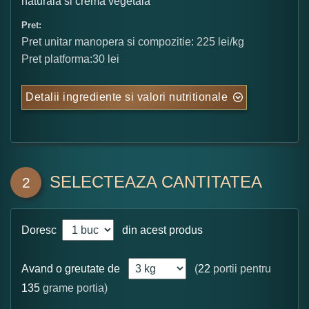
naturala si crema vegetala
Pret:
Pret unitar manopera si compozitie: 225 lei/kg
Pret platforma:30 lei
Detalii ingrediente si valori nutritionale
SELECTEAZA CANTITATEA
2
Doresc
din acest produs
Avand o greutate de
(
22
portii pentru
135
grame portia)