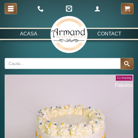
ACASA
CONTACT
Cu frosting
Fabulos