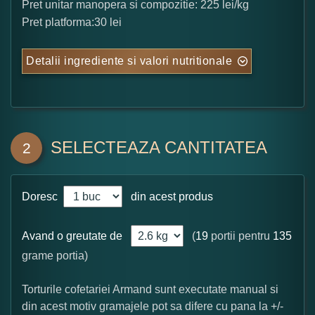
Pret unitar manopera si compozitie: 225 lei/kg
Pret platforma:30 lei
Detalii ingrediente si valori nutritionale
SELECTEAZA CANTITATEA
2
Doresc
din acest produs
Avand o greutate de
(
19
portii pentru
135
grame portia)
Torturile cofetariei Armand sunt executate manual si
din acest motiv gramajele pot sa difere cu pana la +/-