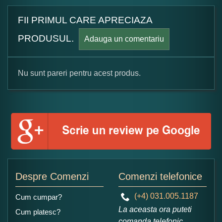
FII PRIMUL CARE APRECIAZA
PRODUSUL.
Adauga un comentariu
Nu sunt pareri pentru acest produs.
Formular pareri client
Numele dumneavoastra:
Adaugati o parere despre acest produs:
Despre Comenzi
Comenzi telefonice
(+4) 031.005.1187
Cum cumpar?
La aceasta ora puteti
Cum platesc?
comanda telefonic