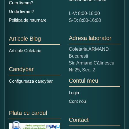
Cum livram?
Unde livram?
L-V: 8:00-18:00
Ce nota acordati acestui produs?
Politica de returnare
S-D: 8:00-16:00
1
2
3
4
5
Nu tocmai bun
Excelent!
Adresa laborator
Articole Blog
Copiati alaturi numarul din imagine:
Cofetaria ARMAND
Articole Cofetarie
Bucuresti
Str. Armand Călinescu
Candybar
Nr.25, Sec. 2
Contul meu
Configureaza candybar
Login
Cont nou
Plata cu cardul
Contact