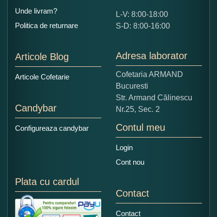
Unde livram?
L-V: 8:00-18:00
Ce nota acordati acestui produs?
Politica de returnare
S-D: 8:00-16:00
1
2
3
4
5
Nu tocmai bun
Excelent!
Adresa laborator
Articole Blog
Copiati alaturi numarul din imagine:
Cofetaria ARMAND
Articole Cofetarie
Bucuresti
Str. Armand Călinescu
Candybar
Nr.25, Sec. 2
Contul meu
Configureaza candybar
Login
Cont nou
Plata cu cardul
Contact
Contact