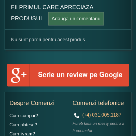
FII PRIMUL CARE APRECIAZA
PRODUSUL.
Adauga un comentariu
Nu sunt pareri pentru acest produs.
Formular pareri client
Numele dumneavoastra:
Adaugati o parere despre acest produs:
Despre Comenzi
Comenzi telefonice
(+4) 031.005.1187
Cum cumpar?
Puteti lasa un mesaj pentru a
Cum platesc?
fi contactat
Cum livram?