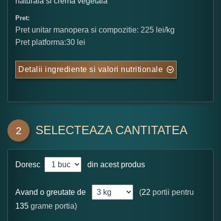
naturala si crema vegetala
Pret:
Pret unitar manopera si compozitie: 225 lei/kg
Pret platforma:30 lei
Detalii ingrediente si valori nutritionale
SELECTEAZA CANTITATEA
2
Doresc
din acest produs
Avand o greutate de
(
22
portii pentru
135
grame portia)