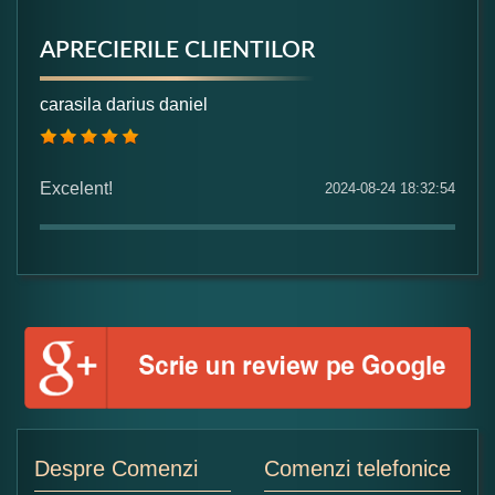
APRECIERILE CLIENTILOR
Formular pareri client
carasila darius daniel
Numele dumneavoastra:
Excelent!
2024-08-24 18:32:54
Adaugati o parere despre acest produs:
Ce nota acordati acestui produs?
1
2
3
4
5
Despre Comenzi
Comenzi telefonice
Nu tocmai bun
Excelent!