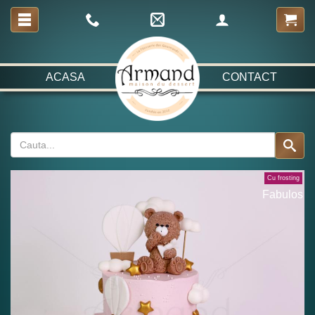
ACASA
CONTACT
Cu frosting
Fabulos