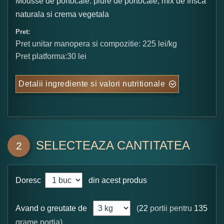
Mousse de portocale: piure de portocale, mix de frisca
naturala si crema vegetala
Pret:
Pret unitar manopera si compozitie: 225 lei/kg
Pret platforma:30 lei
Detalii ingrediente si valori nutritionale
SELECTEAZA CANTITATEA
2
Doresc
din acest produs
Avand o greutate de
(
22
portii pentru
135
grame portia)