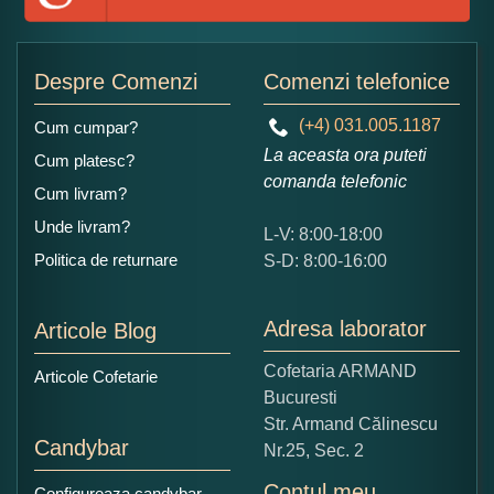
Adaugati o parere despre acest produs:
Despre Comenzi
Comenzi telefonice
(+4) 031.005.1187
Cum cumpar?
La aceasta ora puteti
Cum platesc?
comanda telefonic
Cum livram?
Unde livram?
L-V: 8:00-18:00
Ce nota acordati acestui produs?
Politica de returnare
S-D: 8:00-16:00
1
2
3
4
5
Nu tocmai bun
Excelent!
Adresa laborator
Articole Blog
Copiati alaturi numarul din imagine:
Cofetaria ARMAND
Articole Cofetarie
Bucuresti
Str. Armand Călinescu
Candybar
Nr.25, Sec. 2
Contul meu
Configureaza candybar