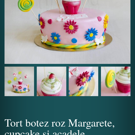
Tort botez roz Margarete,
cupcake si acadele