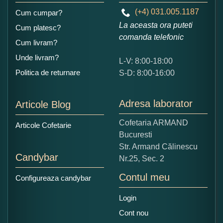
(+4) 031.005.1187
Cum cumpar?
La aceasta ora puteti
Cum platesc?
comanda telefonic
Cum livram?
Unde livram?
L-V: 8:00-18:00
Ce nota acordati acestui produs?
Politica de returnare
S-D: 8:00-16:00
1
2
3
4
5
Nu tocmai bun
Excelent!
Adresa laborator
Articole Blog
Copiati alaturi numarul din imagine:
Cofetaria ARMAND
Articole Cofetarie
Bucuresti
Str. Armand Călinescu
Candybar
Nr.25, Sec. 2
Contul meu
Configureaza candybar
Login
Cont nou