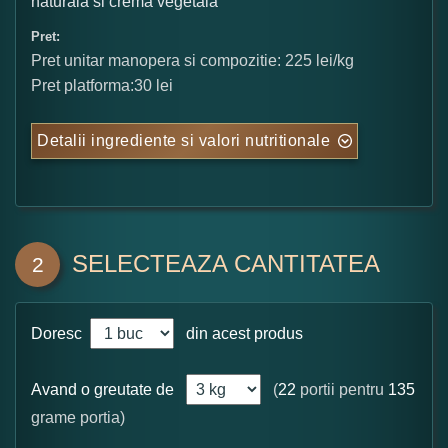
naturala si crema vegetala
Pret:
Pret unitar manopera si compozitie: 225 lei/kg
Pret platforma:30 lei
Detalii ingrediente si valori nutritionale
SELECTEAZA CANTITATEA
2
Doresc
din acest produs
Avand o greutate de
(
22
portii pentru
135
grame portia)