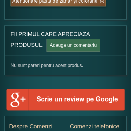
Atentionare pasta de zahăr și coloranți
FII PRIMUL CARE APRECIAZA
PRODUSUL.
Adauga un comentariu
Nu sunt pareri pentru acest produs.
Formular pareri client
Numele dumneavoastra:
Adaugati o parere despre acest produs:
Despre Comenzi
Comenzi telefonice