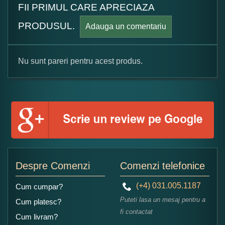
FII PRIMUL CARE APRECIAZA
PRODUSUL.
Adauga un comentariu
Nu sunt pareri pentru acest produs.
Formular pareri client
Numele dumneavoastra:
Adaugati o parere despre acest produs:
Despre Comenzi
Comenzi telefonice
(+4) 031.005.1187
Cum cumpar?
Puteti lasa un mesaj pentru a
Cum platesc?
fi contactat
Cum livram?