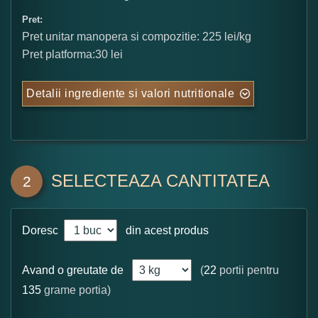
Pret:
Pret unitar manopera si compozitie: 225 lei/kg
Pret platforma:30 lei
Detalii ingrediente si valori nutritionale
SELECTEAZA CANTITATEA
2
Doresc
din acest produs
Avand o greutate de
(
22
portii pentru
135
grame portia)