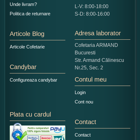
Unde livram?
L-V: 8:00-18:00
Ce nota acordati acestui produs?
Politica de returnare
S-D: 8:00-16:00
1
2
3
4
5
Nu tocmai bun
Excelent!
Adresa laborator
Articole Blog
Copiati alaturi numarul din imagine:
Cofetaria ARMAND
Articole Cofetarie
Bucuresti
Str. Armand Călinescu
Candybar
Nr.25, Sec. 2
Contul meu
Configureaza candybar
Login
Cont nou
Plata cu cardul
Contact
Contact