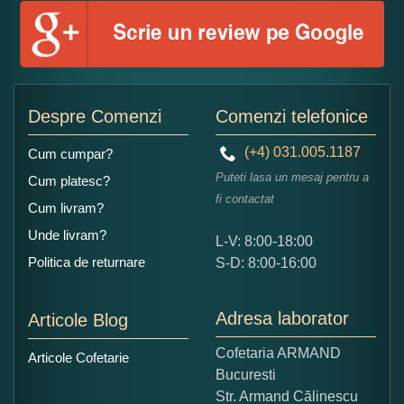
Numele dumneavoastra:
Adaugati o parere despre acest produs:
Despre Comenzi
Comenzi telefonice
(+4) 031.005.1187
Cum cumpar?
Puteti lasa un mesaj pentru a
Cum platesc?
fi contactat
Cum livram?
Unde livram?
L-V: 8:00-18:00
Ce nota acordati acestui produs?
Politica de returnare
S-D: 8:00-16:00
1
2
3
4
5
Nu tocmai bun
Excelent!
Adresa laborator
Articole Blog
Copiati alaturi numarul din imagine:
Cofetaria ARMAND
Articole Cofetarie
Bucuresti
Str. Armand Călinescu