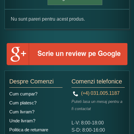
Nu sunt pareri pentru acest produs.
Formular pareri client
Numele dumneavoastra:
Adaugati o parere despre acest produs:
Despre Comenzi
Comenzi telefonice
(+4) 031.005.1187
Cum cumpar?
Puteti lasa un mesaj pentru a
Cum platesc?
fi contactat
Cum livram?
Unde livram?
L-V: 8:00-18:00
Ce nota acordati acestui produs?
Politica de returnare
S-D: 8:00-16:00
1
2
3
4
5