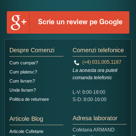
Numele dumneavoastra:
Adaugati o parere despre acest produs:
Despre Comenzi
Comenzi telefonice
(+4) 031.005.1187
Cum cumpar?
La aceasta ora puteti
Cum platesc?
comanda telefonic
Cum livram?
Unde livram?
L-V: 8:00-18:00
Ce nota acordati acestui produs?
Politica de returnare
S-D: 8:00-16:00
1
2
3
4
5
Nu tocmai bun
Excelent!
Adresa laborator
Articole Blog
Copiati alaturi numarul din imagine:
Cofetaria ARMAND
Articole Cofetarie