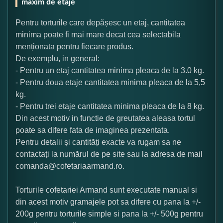
maxim de etaje
Pentru torturile care depășesc un etaj, cantitatea
minima poate fi mai mare decat cea selectabila
menționata pentru fiecare produs.
De exemplu, in general:
- Pentru un etaj cantitatea minima pleaca de la 3.0 kg.
- Pentru doua etaje cantitatea minima pleaca de la 5,5
kg.
- Pentru trei etaje cantitatea minima pleaca de la 8 kg.
Din acest motiv in functie de greutatea aleasa tortul
poate sa difere fata de imaginea prezentata.
Pentru detalii și cantități exacte va rugam sa ne
contactați la numărul de pe site sau la adresa de mail
comanda@cofetariaarmand.ro.
Torturile cofetariei Armand sunt executate manual si
din acest motiv gramajele pot sa difere cu pana la +/-
200g pentru torturile simple si pana la +/- 500g pentru