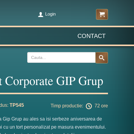
Login
CONTACT
t Corporate GIP Grup
dus:
TP545
Timp productie:
72 ore
a Gip Grup au ales sa isi serbeze aniversarea de
i cu un tort personalizat pe masura evenimentului.