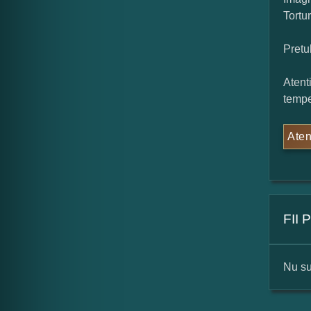
Tortu
Pretu
Atent
tempe
Aten
FII
Nu su
For