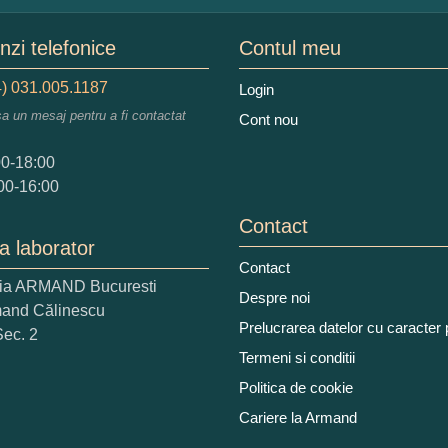
mele dumneavoastra:
zi telefonice
Contul meu
) 031.005.1187
Login
sa un mesaj pentru a fi contactat
Cont nou
augati o parere despre acest produs:
00-18:00
00-16:00
Contact
a laborator
Contact
ria ARMAND Bucuresti
 nota acordati acestui produs?
Despre noi
mand Călinescu
2
3
4
5
Prelucrarea datelor cu caracter
Sec. 2
tocmai bun
Excelent!
Termeni si conditii
Politica de cookie
iati alaturi numarul din imagine:
Cariere la Armand