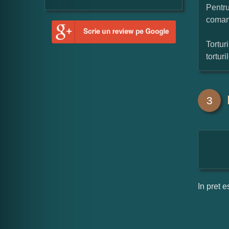
Pentru
coman
Tortur
tortur
3
In pret e