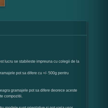
st lucru se stabileste impreuna cu colegii de la
ramajele pot sa difere cu +/- 500g pentru
neagra gramajele pot sa difere deorece aceste
te compozitii.
ru modele sunt orientative si pot varia usor.