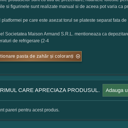
rile si figurinele sunt realizate manual si de aceea pot varia ca p
l platformei pe care este asezat torul se plateste separat fata de 
ie! Societatea Maison Armand S.R.L. mentioneaza ca depozitarea t
raturi de refrigerare (2-4
tionare pasta de zahăr și coloranți
 PRIMUL CARE APRECIAZA PRODUSUL.
Adauga u
nt pareri pentru acest produs.
mular pareri client