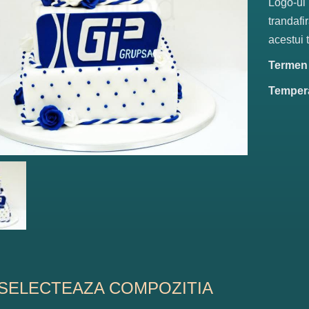
Logo-ul 
trandafi
acestui t
Termen d
Tempera
SELECTEAZA COMPOZITIA