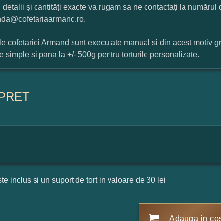
 detalii și cantități exacte va rugam sa ne contactați la numărul
da@cofetariaarmand.ro.
ile cofetariei Armand sunt executate manual si din acest motiv g
ile simple si pana la +/- 500g pentru torturile personalizate.
PRET
ste inclus si un suport de tort in valoare de 30 lei
Adauga in co