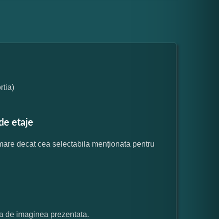
tia)
de etaje
 mare decat cea selectabila menționata pentru
ata de imaginea prezentata.