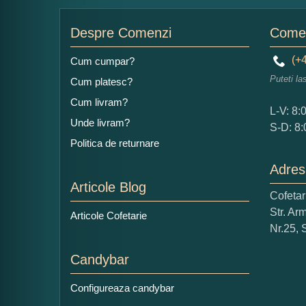
Nu
Despre Comenzi
Comen
(+4
Cum cumpar?
Puteti la
Cum platesc?
Ad
Cum livram?
L-V: 8:
Unde livram?
S-D: 8:
Politica de returnare
Adres
Articole Blog
Cofeta
Ce
Str. Ar
Articole Cofetarie
1
Nr.25, 
Nu 
Candybar
Cop
Configureaza candybar