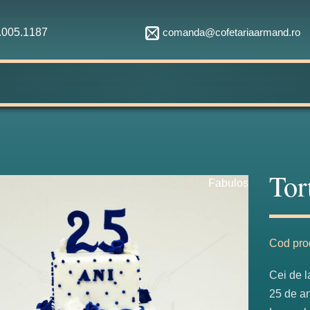
comanda@cofetariaarmand.ro
1.005.1187
Tor
Fabulos
Cod pro
Cei de l
25 de an