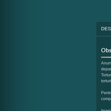
DES
Obs
Anumi
depar
Tortu
tortur
Pentr
compo
Imagi