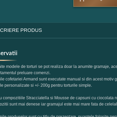
CRIERE PRODUS
ervatii
te modele de torturi se pot realiza doar la anumite gramaje, ace
tamentul preluare comenzi.
rile cofetariei Armand sunt executate manual si din acest motiv g
ile personalizate si +/- 200g pentru torturile simple.
u compozitiile Stracciatella si Mousse de capsuni cu ciocolata 
zitii sunt mai denese iar gramajul este mai mare fata de celelal
nile produselor sunt cu titlu de prezentare, nuantele folosite pent