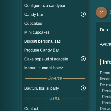
Configureaza candybar
2
Candy Bar
Cupcakes
Dore
Mini cupcakes
Biscuiti personalizati
Avand
Produse Candy Bar
Cake pops-uri si acadele
Inf
Marturii nunta si botez
Pentru
Diverse
fiecar
De exe
Bauturi, flori si party
- Pent
- Pent
UTILE
- Pent
Contact
Din ac