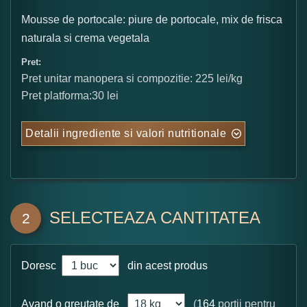
Mousse de portocale: piure de portocale, mix de frisca
naturala si crema vegetala
Pret:
Pret unitar manopera si compozitie: 225 lei/kg
Pret platforma:30 lei
Detalii ingrediente si valori nutritionale
SELECTEAZA CANTITATEA
2
Doresc
din acest produs
Avand o greutate de
(
164
portii pentru