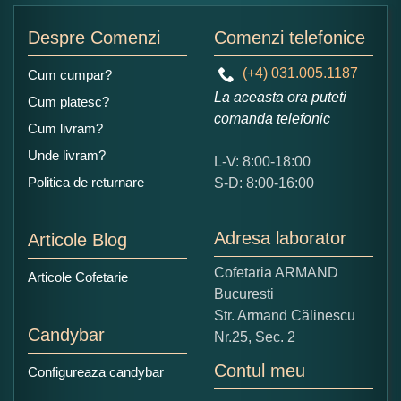
Adaugati o parere despre acest produs:
Despre Comenzi
Comenzi telefonice
(+4) 031.005.1187
Cum cumpar?
La aceasta ora puteti
Cum platesc?
comanda telefonic
Cum livram?
Unde livram?
L-V: 8:00-18:00
Ce nota acordati acestui produs?
Politica de returnare
S-D: 8:00-16:00
1
2
3
4
5
Nu tocmai bun
Excelent!
Adresa laborator
Articole Blog
Copiati alaturi numarul din imagine:
Cofetaria ARMAND
Articole Cofetarie
Bucuresti
Str. Armand Călinescu
Candybar
Nr.25, Sec. 2
Contul meu
Configureaza candybar