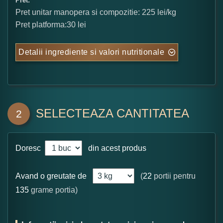
Pret:
Pret unitar manopera si compozitie: 225 lei/kg
Pret platforma:30 lei
Detalii ingrediente si valori nutritionale
SELECTEAZA CANTITATEA
2
Doresc
din acest produs
Avand o greutate de
(
22
portii pentru
135
grame portia)