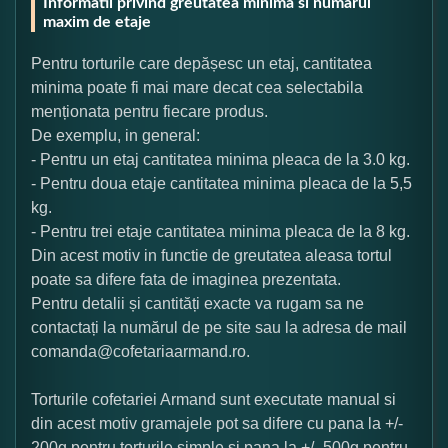
Informatii privind greutatea minima si numarul
maxim de etaje
Pentru torturile care depășesc un etaj, cantitatea
minima poate fi mai mare decat cea selectabila
menționata pentru fiecare produs.
De exemplu, in general:
- Pentru un etaj cantitatea minima pleaca de la 3.0 kg.
- Pentru doua etaje cantitatea minima pleaca de la 5,5
kg.
- Pentru trei etaje cantitatea minima pleaca de la 8 kg.
Din acest motiv in functie de greutatea aleasa tortul
poate sa difere fata de imaginea prezentata.
Pentru detalii și cantități exacte va rugam sa ne
contactați la numărul de pe site sau la adresa de mail
comanda@cofetariaarmand.ro.
Torturile cofetariei Armand sunt executate manual si
din acest motiv gramajele pot sa difere cu pana la +/-
200g pentru torturile simple si pana la +/- 500g pentru