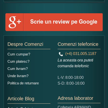
Formular pareri client
Numele dumneavoastra:
Adaugati o parere despre acest produs:
Despre Comenzi
Comenzi telefonice
(+4) 031.005.1187
Cum cumpar?
La aceasta ora puteti
Cum platesc?
comanda telefonic
Cum livram?
Unde livram?
L-V: 8:00-18:00
Ce nota acordati acestui produs?
Politica de returnare
S-D: 8:00-16:00
1
2
3
4
5
Nu tocmai bun
Excelent!
Adresa laborator
Articole Blog
Copiati alaturi numarul din imagine:
Cofetaria ARMAND