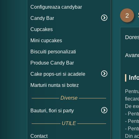
Configureaza candybar
2
Candy Bar
Cupcakes
Dore
Mini cupcakes
Biscuiti personalizati
Avand
Produse Candy Bar
Cake pops-uri si acadele
Inf
Marturii nunta si botez
Pentru
Diverse
fiecar
De exe
Bauturi, flori si party
- Pent
- Pent
UTILE
- Pent
Contact
Din ac