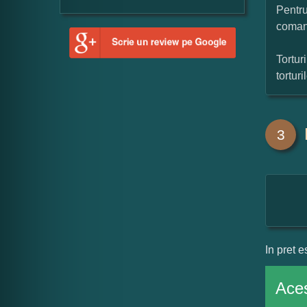
Pentru
coman
Tortur
tortur
3
In pret e
Aces