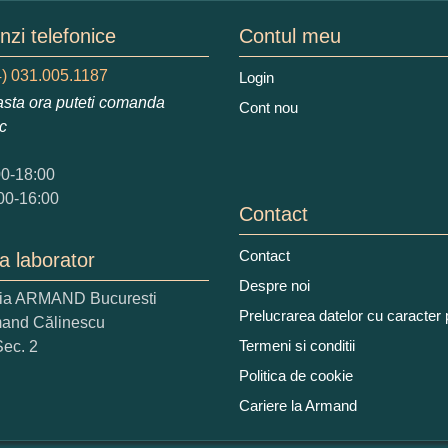
mele dumneavoastra:
zi telefonice
Contul meu
) 031.005.1187
Login
sta ora puteti comanda
Cont nou
augati o parere despre acest produs:
ic
00-18:00
00-16:00
Contact
Contact
a laborator
 nota acordati acestui produs?
Despre noi
ria ARMAND Bucuresti
2
3
4
5
Prelucrarea datelor cu caracter
mand Călinescu
tocmai bun
Excelent!
Termeni si conditii
Sec. 2
Politica de cookie
iati alaturi numarul din imagine:
Cariere la Armand