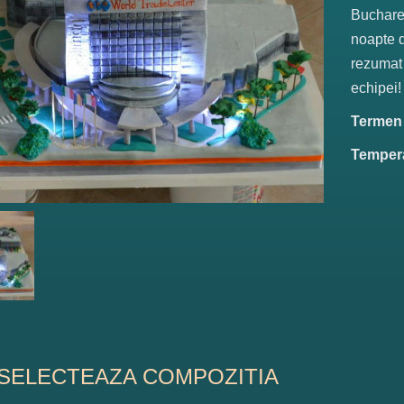
Buchares
noapte d
rezumat 
echipei!
Termen d
Tempera
SELECTEAZA COMPOZITIA