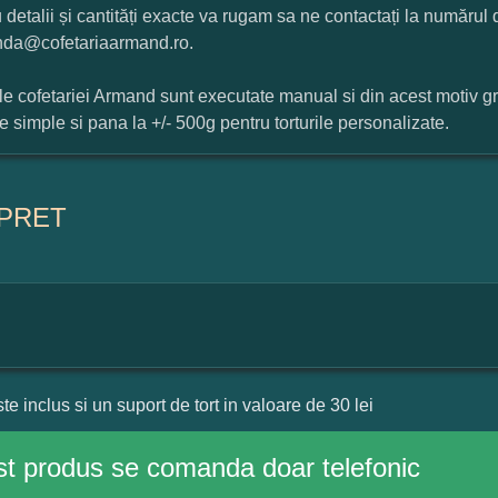
 detalii și cantități exacte va rugam sa ne contactați la numărul
da@cofetariaarmand.ro.
ile cofetariei Armand sunt executate manual si din acest motiv g
ile simple si pana la +/- 500g pentru torturile personalizate.
PRET
ste inclus si un suport de tort in valoare de 30 lei
t produs se comanda doar telefonic