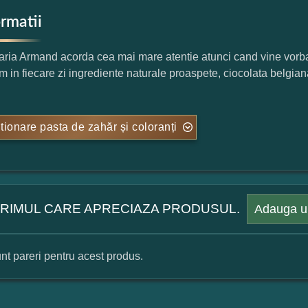
ormatii
aria Armand acorda cea mai mare atentie atunci cand vine vorb
im in fiecare zi ingrediente naturale proaspete, ciocolata belgian
tionare pasta de zahăr și coloranți
 PRIMUL CARE APRECIAZA PRODUSUL.
Adauga u
nt pareri pentru acest produs.
mular pareri client