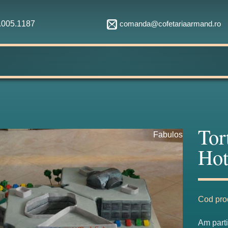
comanda@cofetariaarmand.ro
1.005.1187
Tor
Fabulos
Hot
Cod pro
Am parti