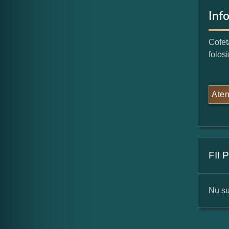
Inf
Cofet
folos
Aten
FII
Nu su
For