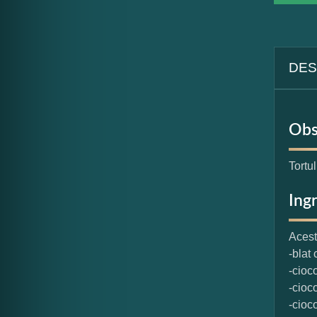
DES
Obs
Tortul
Ing
Acest
-blat
-cioc
-cioc
-cioc