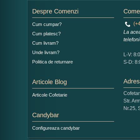
Nu
Despre Comenzi
Comen
(+4
Cum cumpar?
La acea
Cum platesc?
Ad
telefon
Cum livram?
Unde livram?
L-V: 8:
Politica de returnare
S-D: 8:
Adres
Articole Blog
Ce
Cofeta
Articole Cofetarie
1
Str. Ar
Nu 
Nr.25, 
Candybar
Cop
Configureaza candybar