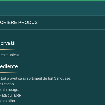
CRIERE PRODUS
ervatii
 este unicat.
rediente
 tort a avut ca si sortiment de tort 3 mousse.
 cu cacao
olata neagra
olata cu lapte
olata alba