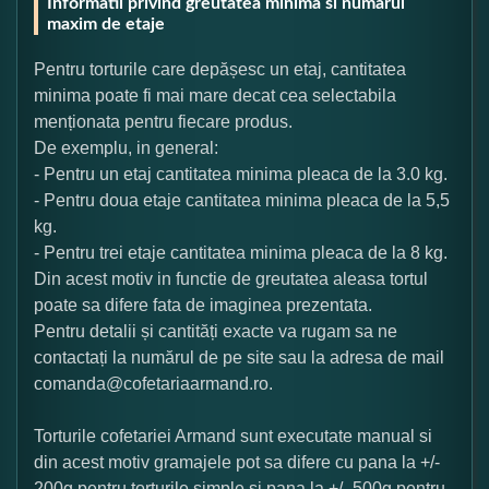
Informatii privind greutatea minima si numarul
maxim de etaje
Pentru torturile care depășesc un etaj, cantitatea
minima poate fi mai mare decat cea selectabila
menționata pentru fiecare produs.
De exemplu, in general:
- Pentru un etaj cantitatea minima pleaca de la 3.0 kg.
- Pentru doua etaje cantitatea minima pleaca de la 5,5
kg.
- Pentru trei etaje cantitatea minima pleaca de la 8 kg.
Din acest motiv in functie de greutatea aleasa tortul
poate sa difere fata de imaginea prezentata.
Pentru detalii și cantități exacte va rugam sa ne
contactați la numărul de pe site sau la adresa de mail
comanda@cofetariaarmand.ro.
Torturile cofetariei Armand sunt executate manual si
din acest motiv gramajele pot sa difere cu pana la +/-
200g pentru torturile simple si pana la +/- 500g pentru