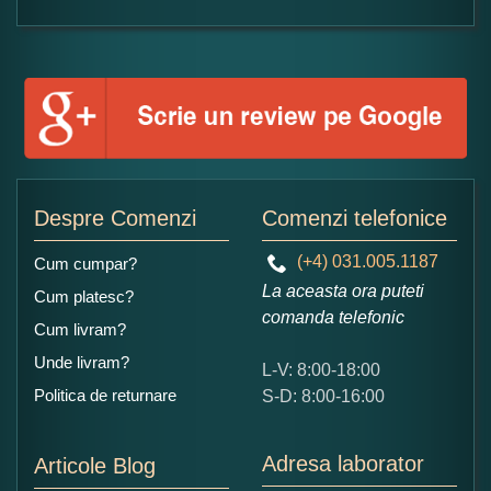
Formular pareri client
Numele dumneavoastra:
Adaugati o parere despre acest produs:
Despre Comenzi
Comenzi telefonice
(+4) 031.005.1187
Cum cumpar?
La aceasta ora puteti
Cum platesc?
comanda telefonic
Cum livram?
Unde livram?
L-V: 8:00-18:00
Ce nota acordati acestui produs?
Politica de returnare
S-D: 8:00-16:00
1
2
3
4
5
Nu tocmai bun
Excelent!
Adresa laborator
Articole Blog