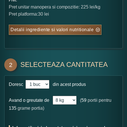
Pret:
Pret unitar manopera si compozitie: 225 lei/kg
Pret platforma:30 lei
Detalii ingrediente si valori nutritionale
SELECTEAZA CANTITATEA
2
Doresc
din acest produs
Avand o greutate de
(
59
portii pentru
135
grame portia)