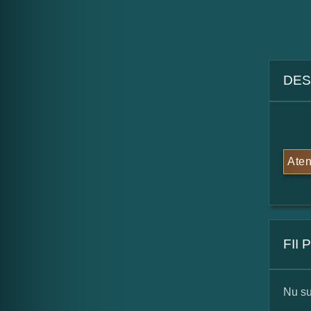
DES
Aten
FII
Nu su