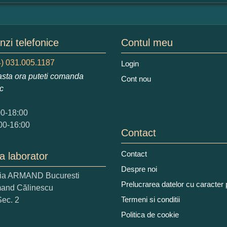
mular pareri client
mele dumneavoastra:
zi telefonice
Contul meu
) 031.005.1187
Login
sta ora puteti comanda
Cont nou
augati o parere despre acest produs:
ic
00-18:00
00-16:00
Contact
Contact
a laborator
 nota acordati acestui produs?
Despre noi
ria ARMAND Bucuresti
2
3
4
5
Prelucrarea datelor cu caracter
mand Călinescu
tocmai bun
Excelent!
Termeni si conditii
Sec. 2
Politica de cookie
iati alaturi numarul din imagine: