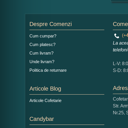
For
Nu
Despre Comenzi
Comen
(+4
Cum cumpar?
La acea
Cum platesc?
Ad
telefon
Cum livram?
Unde livram?
L-V: 8:
Politica de returnare
S-D: 8:
Adres
Articole Blog
Ce
Cofeta
Articole Cofetarie
1
Str. Ar
Nu 
Nr.25, 
Candybar
Cop