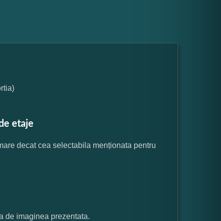
tia)
de etaje
 mare decat cea selectabila menționata pentru
ata de imaginea prezentata.