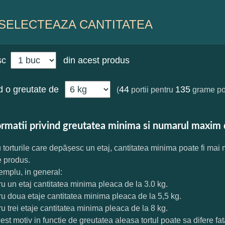
SELECTEAZA CANTITATEA
sc
din acest produs
 o greutate de
44
135
(
portii pentru
grame por
ormatii privind greutatea minima si numarul maxim 
 torturile care depășesc un etaj, cantitatea minima poate fi mai
e produs.
mplu, in general:
ru un etaj cantitatea minima pleaca de la 3.0 kg.
ru doua etaje cantitatea minima pleaca de la 5,5 kg.
ru trei etaje cantitatea minima pleaca de la 8 kg.
est motiv in functie de greutatea aleasa tortul poate sa difere f