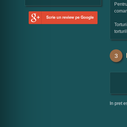
Pentru
coman
Tortur
tortur
3
In pret e