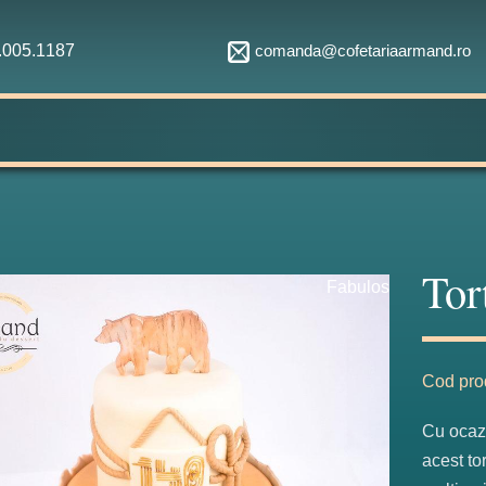
comanda@cofetariaarmand.ro
1.005.1187
Tor
Fabulos
Cod pro
Cu ocazi
acest to