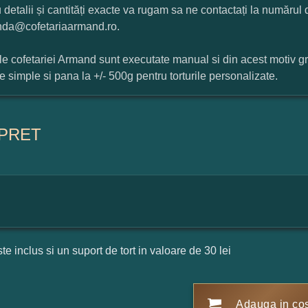
 detalii și cantități exacte va rugam sa ne contactați la numărul
da@cofetariaarmand.ro.
ile cofetariei Armand sunt executate manual si din acest motiv g
ile simple si pana la +/- 500g pentru torturile personalizate.
PRET
ste inclus si un suport de tort in valoare de 30 lei
Adauga in co