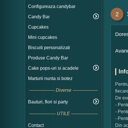
Configureaza candybar
2
Candy Bar
Cupcakes
Dore
Mini cupcakes
Biscuiti personalizati
Avand
Produse Candy Bar
Cake pops-uri si acadele
Inf
Marturii nunta si botez
Pentru
Diverse
fiecar
De exe
Bauturi, flori si party
- Pent
- Pent
UTILE
- Pent
Contact
Din ac