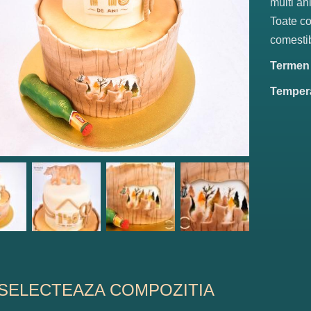
multi ani
Toate co
comestib
Termen d
Tempera
SELECTEAZA COMPOZITIA