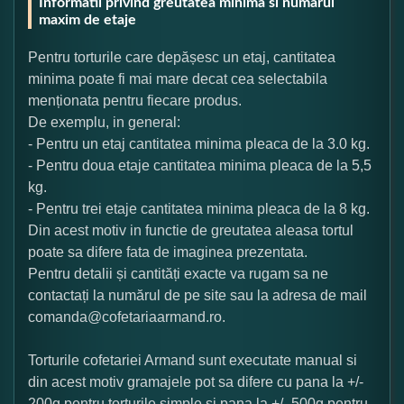
Informatii privind greutatea minima si numarul
maxim de etaje
Pentru torturile care depășesc un etaj, cantitatea
minima poate fi mai mare decat cea selectabila
menționata pentru fiecare produs.
De exemplu, in general:
- Pentru un etaj cantitatea minima pleaca de la 3.0 kg.
- Pentru doua etaje cantitatea minima pleaca de la 5,5
kg.
- Pentru trei etaje cantitatea minima pleaca de la 8 kg.
Din acest motiv in functie de greutatea aleasa tortul
poate sa difere fata de imaginea prezentata.
Pentru detalii și cantități exacte va rugam sa ne
contactați la numărul de pe site sau la adresa de mail
comanda@cofetariaarmand.ro.
Torturile cofetariei Armand sunt executate manual si
din acest motiv gramajele pot sa difere cu pana la +/-
200g pentru torturile simple si pana la +/- 500g pentru