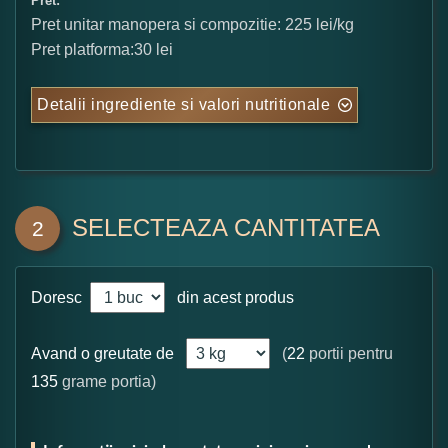
Pret:
Pret unitar manopera si compozitie: 225 lei/kg
Pret platforma:30 lei
Detalii ingrediente si valori nutritionale
SELECTEAZA CANTITATEA
2
Doresc
din acest produs
Avand o greutate de
(
22
portii pentru
135
grame portia)