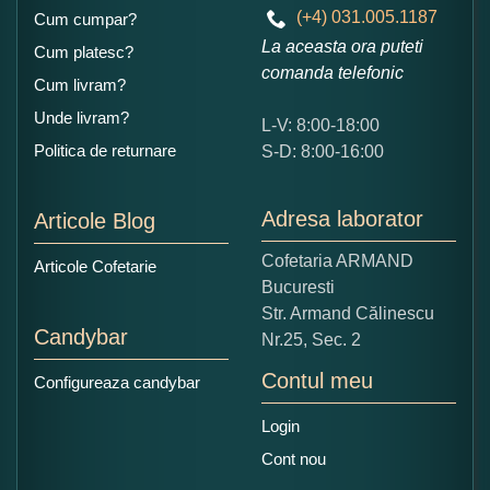
(+4) 031.005.1187
Cum cumpar?
La aceasta ora puteti
Cum platesc?
comanda telefonic
Cum livram?
Unde livram?
L-V: 8:00-18:00
Ce nota acordati acestui produs?
Politica de returnare
S-D: 8:00-16:00
1
2
3
4
5
Nu tocmai bun
Excelent!
Adresa laborator
Articole Blog
Copiati alaturi numarul din imagine:
Cofetaria ARMAND
Articole Cofetarie
Bucuresti
Str. Armand Călinescu
Candybar
Nr.25, Sec. 2
Contul meu
Configureaza candybar
Login
Cont nou