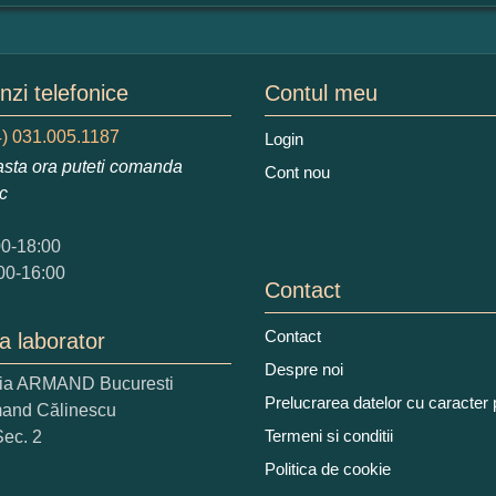
mular pareri client
mele dumneavoastra:
zi telefonice
Contul meu
) 031.005.1187
Login
sta ora puteti comanda
Cont nou
augati o parere despre acest produs:
ic
00-18:00
00-16:00
Contact
Contact
a laborator
 nota acordati acestui produs?
Despre noi
ria ARMAND Bucuresti
2
3
4
5
Prelucrarea datelor cu caracter
mand Călinescu
tocmai bun
Excelent!
Termeni si conditii
Sec. 2
Politica de cookie
iati alaturi numarul din imagine: