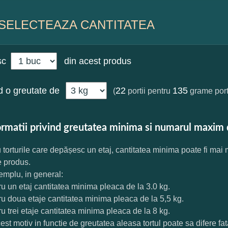
SELECTEAZA CANTITATEA
sc
din acest produs
 o greutate de
22
135
(
portii pentru
grame port
ormatii privind greutatea minima si numarul maxim 
 torturile care depășesc un etaj, cantitatea minima poate fi mai
e produs.
mplu, in general:
ru un etaj cantitatea minima pleaca de la 3.0 kg.
ru doua etaje cantitatea minima pleaca de la 5,5 kg.
ru trei etaje cantitatea minima pleaca de la 8 kg.
est motiv in functie de greutatea aleasa tortul poate sa difere f