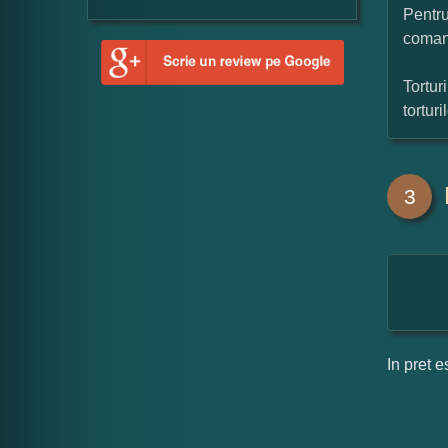
Pentru
coman
Tortur
tortur
3
In pret e