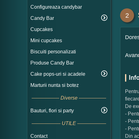
Configureaza candybar
2
Candy Bar
Cupcakes
Dore
Mini cupcakes
Biscuiti personalizati
Avand
Produse Candy Bar
Cake pops-uri si acadele
Inf
Marturii nunta si botez
Pentru
Diverse
fiecar
De exe
Bauturi, flori si party
- Pent
- Pent
UTILE
- Pent
Contact
Din ac