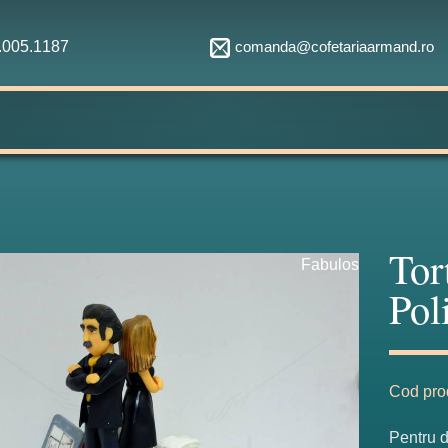
comanda@cofetariaarmand.ro
1.005.1187
Tor
Fabulos
Pol
Cod pro
Pentru do