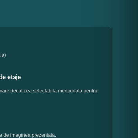
ia)
de etaje
 mare decat cea selectabila menționata pentru
ata de imaginea prezentata.