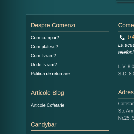
For
Nu
Despre Comenzi
Comen
(+4
Cum cumpar?
La acea
Cum platesc?
Ad
telefon
Cum livram?
Unde livram?
L-V: 8:
Politica de returnare
S-D: 8:
Adres
Articole Blog
Ce
Cofeta
Articole Cofetarie
1
Str. Ar
Nu 
Nr.25, 
Candybar
Cop