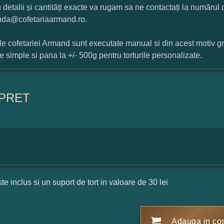
 detalii și cantități exacte va rugam sa ne contactați la numărul
da@cofetariaarmand.ro.
ile cofetariei Armand sunt executate manual si din acest motiv g
ile simple si pana la +/- 500g pentru torturile personalizate.
PRET
ste inclus si un suport de tort in valoare de 30 lei
Adauga in co