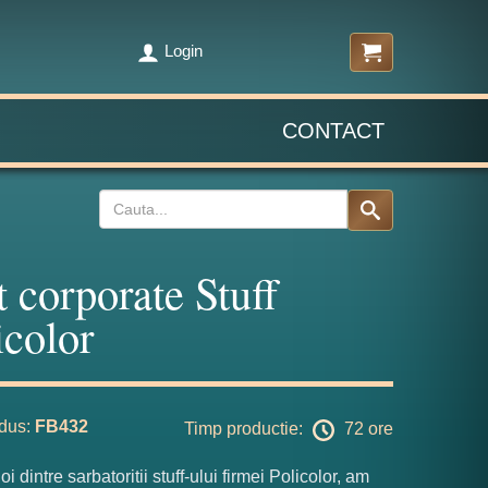
Login
CONTACT
t corporate Stuff
icolor
dus:
FB432
Timp productie:
72 ore
i dintre sarbatoritii stuff-ului firmei Policolor, am