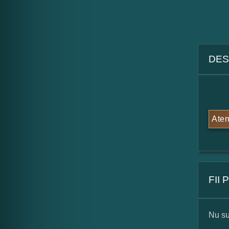
DES
Aten
FII
Nu su