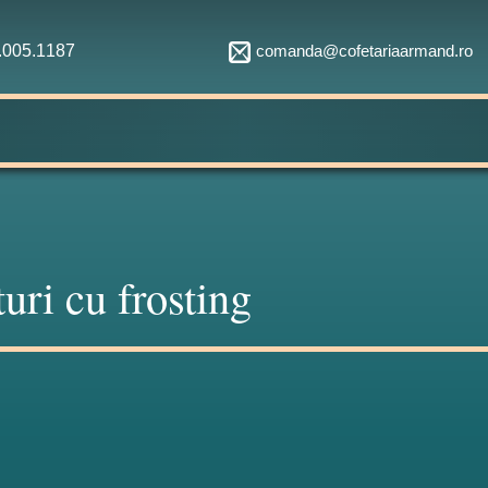
comanda@cofetariaarmand.ro
1.005.1187
turi cu frosting