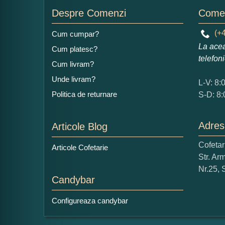
Despre Comenzi
Comen
(+4
Cum cumpar?
La acea
Cum platesc?
telefon
Cum livram?
Unde livram?
L-V: 8:
Politica de returnare
S-D: 8:
Adres
Articole Blog
Cofeta
Articole Cofetarie
Str. Ar
Nr.25, 
Candybar
Configureaza candybar