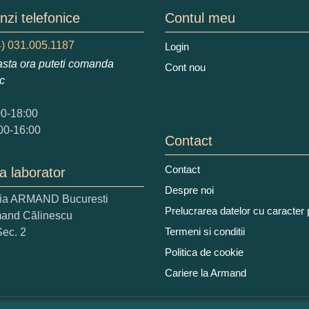
zi telefonice
Contul meu
) 031.005.1187
Login
sta ora puteti comanda
Cont nou
ic
00-18:00
00-16:00
Contact
Contact
a laborator
Despre noi
ria ARMAND Bucuresti
Prelucrarea datelor cu caracter
mand Călinescu
Termeni si conditii
Sec. 2
Politica de cookie
Cariere la Armand