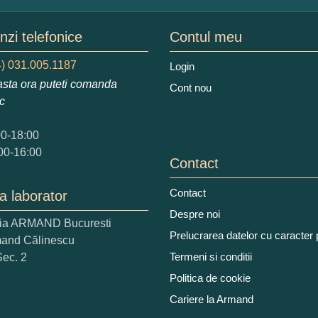
mele dumneavoastra:
zi telefonice
Contul meu
) 031.005.1187
Login
sta ora puteti comanda
Cont nou
augati o parere despre acest produs:
ic
00-18:00
00-16:00
Contact
Contact
a laborator
 nota acordati acestui produs?
Despre noi
ria ARMAND Bucuresti
2
3
4
5
Prelucrarea datelor cu caracter
mand Călinescu
tocmai bun
Excelent!
Termeni si conditii
Sec. 2
Politica de cookie
iati alaturi numarul din imagine:
Cariere la Armand