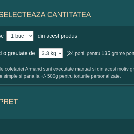
SELECTEAZA CANTITATEA
sc
din acest produs
 o greutate de
24
135
(
portii pentru
grame port
ile cofetariei Armand sunt executate manual si din acest motiv g
ile simple si pana la +/- 500g pentru torturile personalizate.
PRET