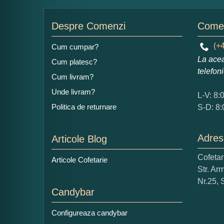
Nu
Despre Comenzi
Comen
(+4
Cum cumpar?
La acea
Cum platesc?
Ad
telefon
Cum livram?
Unde livram?
L-V: 8:
Politica de returnare
S-D: 8:
Adres
Articole Blog
Ce
Cofeta
Articole Cofetarie
1
Str. Ar
Nu 
Nr.25, 
Candybar
Cop
Configureaza candybar