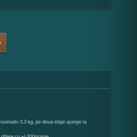
s
proximativ 3.3 kg, pe doua etaje ajunge la
a difere cu +/-300grame