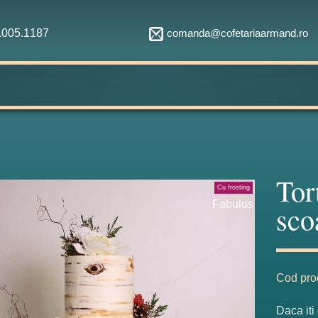
comanda@cofetariaarmand.ro
1.005.1187
Tor
Cu frosting
Fabulos
sco
Cod pro
Daca iti