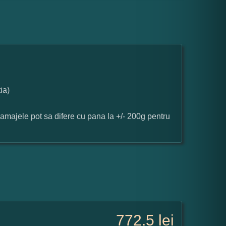
ia)
ramajele pot sa difere cu pana la +/- 200g pentru
772.5
lei