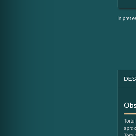
In pret e
DES
Obs
Tortu
aprox
Tortu