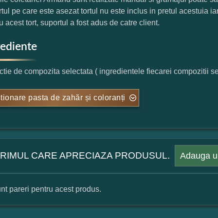
tul pe care este asezat tortul nu este inclus in pretul acestuia 
 acest tort, suportul a fost adus de catre client.
rediente
nctie de compozita selectata ( ingredientele fiecarei compozitii s
tionare pasta de zahăr și coloranți
 PRIMUL CARE APRECIAZA PRODUSUL.
Adauga u
nt pareri pentru acest produs.
mular pareri client