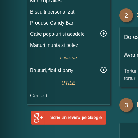
Mini cupcakes
Biscuiti personalizati
2
Produse Candy Bar
Cake pops-uri si acadele
Dore
Marturii nunta si botez
Avand
Diverse
Bauturi, flori si party
Tortur
tortur
UTILE
Contact
3