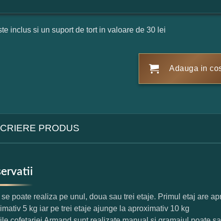
ste inclus si un suport de tort in valoare de 30 lei
Adauga in co
CRIERE PRODUS
ervatii
l se poate realiza pe unul, doua sau trei etaje. Primul etaj are a
imativ 5 kg iar pe trei etaje ajunge la aproximativ 10 kg
rile cofetariei Armand sunt realizate manual si gramajul poate s