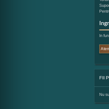
Supor
Pentru
Ing
In fu
Aten
FII
Nu su
For