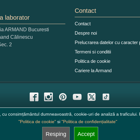
Contact
a laborator
Contact
ria ARMAND Bucuresti
 nota acordati acestui produs?
Despre noi
mand Călinescu
2
3
4
5
Prelucrarea datelor cu caracter
Sec. 2
tocmai bun
Excelent!
Termeni si conditii
Politica de cookie
iati alaturi numarul din imagine:
Cariere la Armand
, cu consimțământul dumneavoastră, cookie-uri de analiză a traficului. P
"Politica de cookie"
si
"Politica de confidențialitate"
Resping
Accept