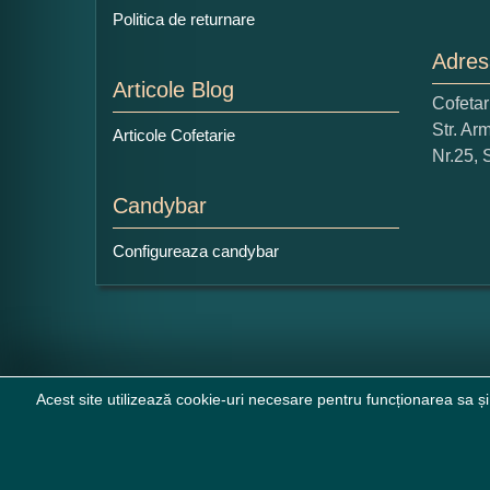
Politica de returnare
Adres
Articole Blog
Cofeta
Ce
Str. Ar
Articole Cofetarie
1
Nr.25, 
Nu 
Candybar
Cop
Configureaza candybar
Acest site utilizează cookie-uri necesare pentru funcționarea sa și