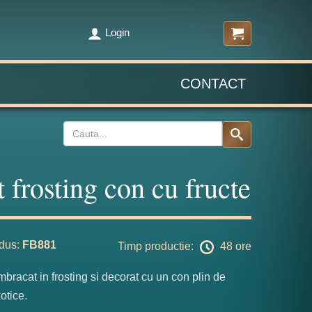
Login
CONTACT
t frosting con cu fructe
dus:
FB881
Timp productie:
48 ore
imbracat in frosting si decorat cu un con plin de
otice.