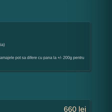
ia)
ramajele pot sa difere cu pana la +/- 200g pentru
660
lei