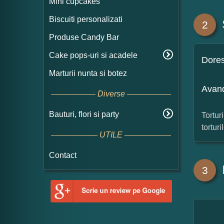
Mini cupcakes
Biscuiti personalizati
2
Produse Candy Bar
Cake pops-uri si acadele
Dore
Marturii nunta si botez
Avand
Diverse
Bauturi, flori si party
Tortur
tortur
UTILE
Contact
3