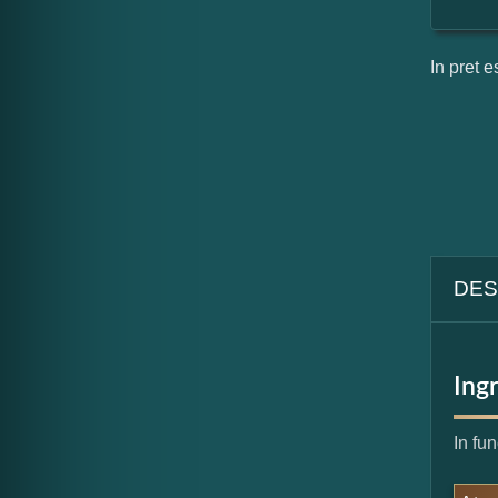
In pret e
DES
Ing
In fu