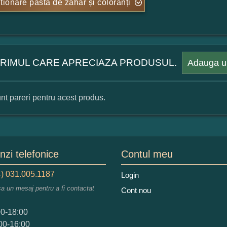
tionare pasta de zahăr și coloranți
 PRIMUL CARE APRECIAZA PRODUSUL.
Adauga u
nt pareri pentru acest produs.
mular pareri client
mele dumneavoastra:
zi telefonice
Contul meu
) 031.005.1187
Login
sa un mesaj pentru a fi contactat
Cont nou
augati o parere despre acest produs:
00-18:00
00-16:00