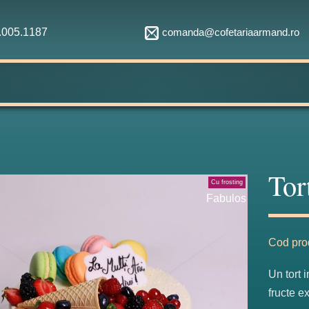
comanda@cofetariaarmand.ro
1.005.1187
Tor
Cu frosting
Fabulos
Cod pro
Un tort 
fructe ex