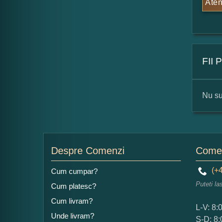
Aten
FII
Nu su
For
Nu
Despre Comenzi
Comen
(+4
Cum cumpar?
Puteti la
Cum platesc?
Ad
Cum livram?
L-V: 8:
Unde livram?
S-D: 8: