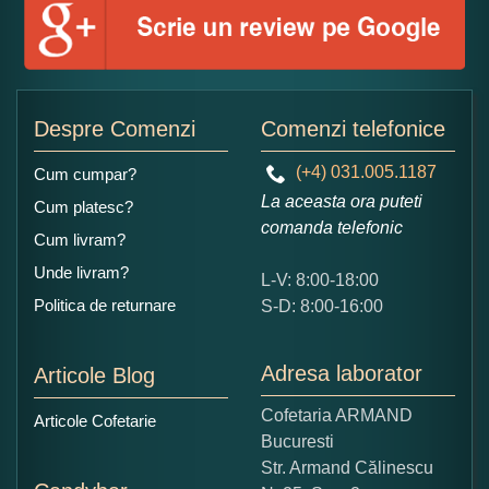
Numele dumneavoastra:
Adaugati o parere despre acest produs:
Despre Comenzi
Comenzi telefonice
(+4) 031.005.1187
Cum cumpar?
La aceasta ora puteti
Cum platesc?
comanda telefonic
Cum livram?
Unde livram?
L-V: 8:00-18:00
Ce nota acordati acestui produs?
Politica de returnare
S-D: 8:00-16:00
1
2
3
4
5
Nu tocmai bun
Excelent!
Adresa laborator
Articole Blog
Copiati alaturi numarul din imagine:
Cofetaria ARMAND
Articole Cofetarie
Bucuresti
Str. Armand Călinescu