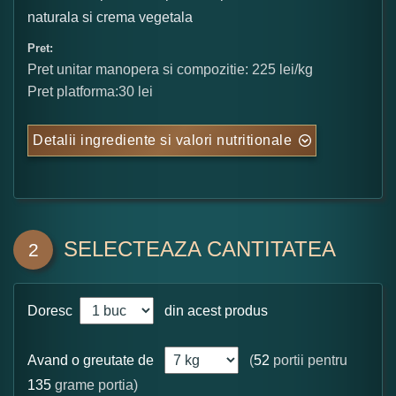
naturala si crema vegetala
Pret:
Pret unitar manopera si compozitie: 225 lei/kg
Pret platforma:30 lei
Detalii ingrediente si valori nutritionale
SELECTEAZA CANTITATEA
2
Doresc
din acest produs
Avand o greutate de
(
52
portii pentru
135
grame portia)