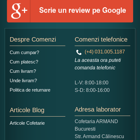
Numele dumneavoastra:
Adaugati o parere despre acest produs:
Despre Comenzi
Comenzi telefonice
(+4) 031.005.1187
Cum cumpar?
La aceasta ora puteti
Cum platesc?
comanda telefonic
Cum livram?
Unde livram?
L-V: 8:00-18:00
Ce nota acordati acestui produs?
Politica de returnare
S-D: 8:00-16:00
1
2
3
4
5
Nu tocmai bun
Excelent!
Adresa laborator
Articole Blog
Copiati alaturi numarul din imagine:
Cofetaria ARMAND
Articole Cofetarie
Bucuresti
Str. Armand Călinescu