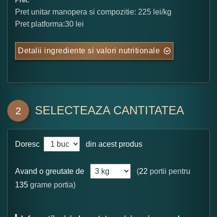
Pret:
Pret unitar manopera si compozitie: 225 lei/kg
Pret platforma:30 lei
Detalii ingrediente si valori nutritionale
SELECTEAZA CANTITATEA
2
Doresc
din acest produs
Avand o greutate de
(
22
portii pentru
135
grame portia)