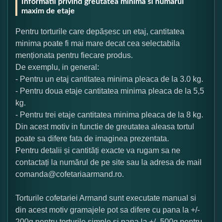
Informatii privind greutatea minima si numarul
maxim de etaje
Pentru torturile care depășesc un etaj, cantitatea
minima poate fi mai mare decat cea selectabila
menționata pentru fiecare produs.
De exemplu, in general:
- Pentru un etaj cantitatea minima pleaca de la 3.0 kg.
- Pentru doua etaje cantitatea minima pleaca de la 5,5
kg.
- Pentru trei etaje cantitatea minima pleaca de la 8 kg.
Din acest motiv in functie de greutatea aleasa tortul
poate sa difere fata de imaginea prezentata.
Pentru detalii și cantități exacte va rugam sa ne
contactați la numărul de pe site sau la adresa de mail
comanda@cofetariaarmand.ro.
Torturile cofetariei Armand sunt executate manual si
din acest motiv gramajele pot sa difere cu pana la +/-
200g pentru torturile simple si pana la +/- 500g pentru