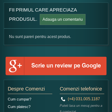
FII PRIMUL CARE APRECIAZA
PRODUSUL.
Adauga un comentariu
Nu sunt pareri pentru acest produs.
Formular pareri client
Numele dumneavoastra:
Adaugati o parere despre acest produs:
Despre Comenzi
Comenzi telefonice
(+4) 031.005.1187
Cum cumpar?
Puteti lasa un mesaj pentru a
Cum platesc?
fi contactat