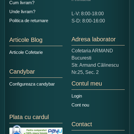
Cum livram?
Unde livram?
L-V: 8:00-18:00
Ce nota acordati acestui produs?
Politica de returnare
S-D: 8:00-16:00
1
2
3
4
5
Nu tocmai bun
Excelent!
Adresa laborator
Articole Blog
Copiati alaturi numarul din imagine:
Cofetaria ARMAND
Articole Cofetarie
Bucuresti
Str. Armand Călinescu
Candybar
Nr.25, Sec. 2
Contul meu
Configureaza candybar
Login
Cont nou
Plata cu cardul
Contact