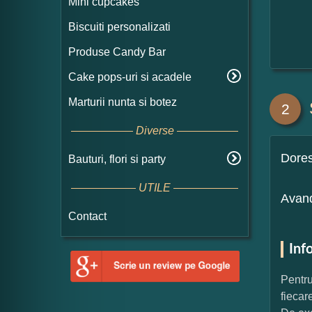
Mini cupcakes
Biscuiti personalizati
Produse Candy Bar
Cake pops-uri si acadele
Marturii nunta si botez
2
Diverse
Dore
Bauturi, flori si party
UTILE
Avand
Contact
Inf
Pentru
fiecar