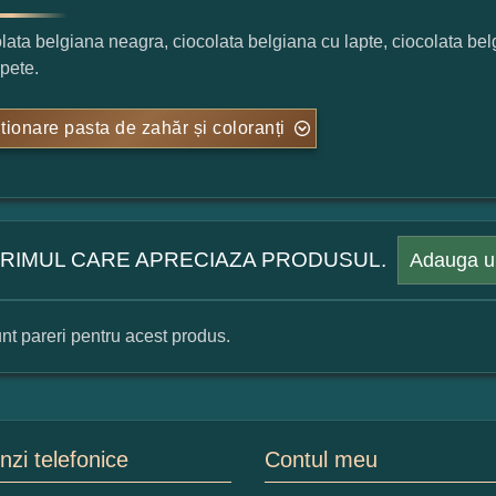
lata belgiana neagra, ciocolata belgiana cu lapte, ciocolata be
pete.
tionare pasta de zahăr și coloranți
 PRIMUL CARE APRECIAZA PRODUSUL.
Adauga u
nt pareri pentru acest produs.
mular pareri client
mele dumneavoastra:
zi telefonice
Contul meu