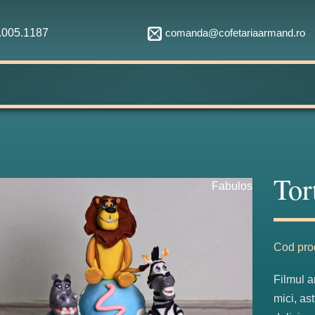
comanda@cofetariaarmand.ro
1.005.1187
Tor
Fabulos
Cod pro
Filmul a
mici, as