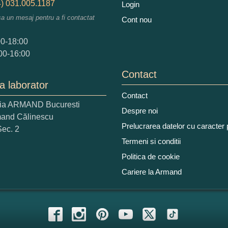
) 031.005.1187
Login
sa un mesaj pentru a fi contactat
Cont nou
augati o parere despre acest produs:
00-18:00
00-16:00
Contact
a laborator
Contact
ria ARMAND Bucuresti
 nota acordati acestui produs?
Despre noi
mand Călinescu
2
3
4
5
Prelucrarea datelor cu caracter
Sec. 2
tocmai bun
Excelent!
Termeni si conditii
Politica de cookie
iati alaturi numarul din imagine:
Cariere la Armand