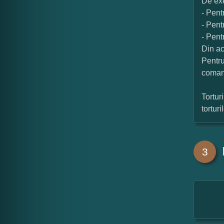
De exe
- Pent
- Pent
- Pent
Din ac
Pentru
coman
Tortur
tortur
3