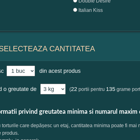
Double Desire
Italian Kiss
SELECTEAZA CANTITATEA
sc
din acest produs
 o greutate de
22
135
(
portii pentru
grame port
ormatii privind greutatea minima si numarul maxim 
 torturile care depășesc un etaj, cantitatea minima poate fi mai
e produs.