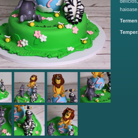
delicios
haioase,
Termen d
Tempera