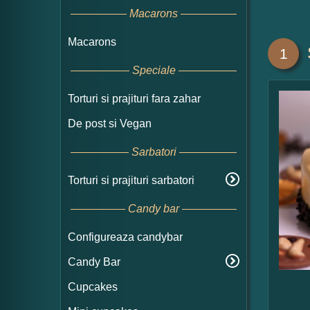
Macarons
Macarons
1
Speciale
Torturi si prajituri fara zahar
De post si Vegan
Sarbatori
Torturi si prajituri sarbatori
Candy bar
Configureaza candybar
Candy Bar
Cupcakes