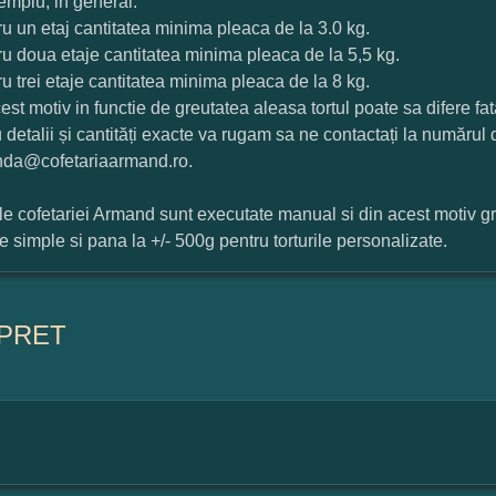
mplu, in general:
ru un etaj cantitatea minima pleaca de la 3.0 kg.
ru doua etaje cantitatea minima pleaca de la 5,5 kg.
ru trei etaje cantitatea minima pleaca de la 8 kg.
est motiv in functie de greutatea aleasa tortul poate sa difere f
 detalii și cantități exacte va rugam sa ne contactați la numărul
da@cofetariaarmand.ro.
ile cofetariei Armand sunt executate manual si din acest motiv g
ile simple si pana la +/- 500g pentru torturile personalizate.
PRET