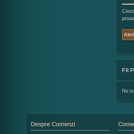
Cioco
proas
Aten
FII
Nu su
For
Nu
Despre Comenzi
Comen