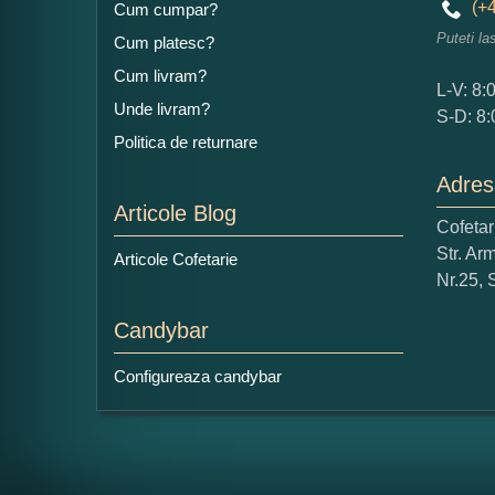
(+4
Cum cumpar?
Puteti la
Cum platesc?
Ad
Cum livram?
L-V: 8:
Unde livram?
S-D: 8:
Politica de returnare
Adres
Articole Blog
Cofeta
Ce
Str. Ar
Articole Cofetarie
1
Nr.25, 
Nu 
Candybar
Cop
Configureaza candybar