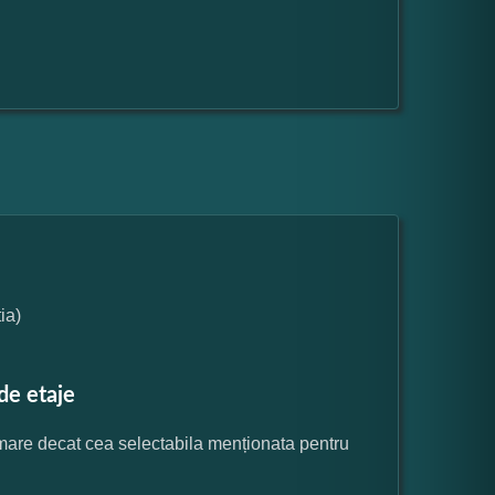
ia)
de etaje
 mare decat cea selectabila menționata pentru