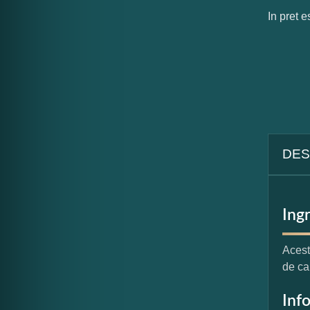
In pret e
DES
Ing
Acest
de ca
Inf