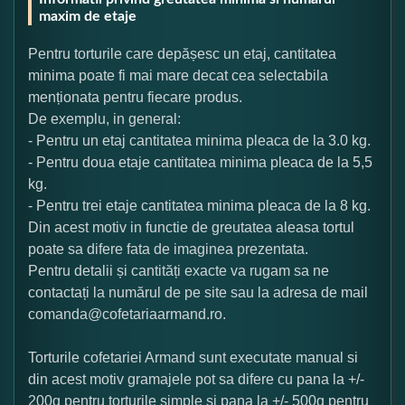
maxim de etaje
Pentru torturile care depășesc un etaj, cantitatea
minima poate fi mai mare decat cea selectabila
menționata pentru fiecare produs.
De exemplu, in general:
- Pentru un etaj cantitatea minima pleaca de la 3.0 kg.
- Pentru doua etaje cantitatea minima pleaca de la 5,5
kg.
- Pentru trei etaje cantitatea minima pleaca de la 8 kg.
Din acest motiv in functie de greutatea aleasa tortul
poate sa difere fata de imaginea prezentata.
Pentru detalii și cantități exacte va rugam sa ne
contactați la numărul de pe site sau la adresa de mail
comanda@cofetariaarmand.ro.
Torturile cofetariei Armand sunt executate manual si
din acest motiv gramajele pot sa difere cu pana la +/-
200g pentru torturile simple si pana la +/- 500g pentru