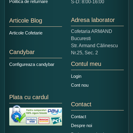
Politica de returnare
S-D: 8:00-16:00
1
2
3
4
5
Nu tocmai bun
Excelent!
Adresa laborator
Articole Blog
Copiati alaturi numarul din imagine:
Cofetaria ARMAND
Articole Cofetarie
Bucuresti
Str. Armand Călinescu
Candybar
Nr.25, Sec. 2
Contul meu
Configureaza candybar
Login
Cont nou
Plata cu cardul
Contact
Contact
Despre noi