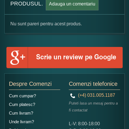
PRODUSUL.
Adauga un comentariu
Nu sunt pareri pentru acest produs.
Formular pareri client
Numele dumneavoastra:
Adaugati o parere despre acest produs:
Despre Comenzi
Comenzi telefonice
(+4) 031.005.1187
Cum cumpar?
Puteti lasa un mesaj pentru a
Cum platesc?
fi contactat
Cum livram?
Unde livram?
L-V: 8:00-18:00
Ce nota acordati acestui produs?