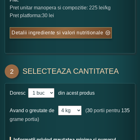
Pret:
Pret unitar manopera si compozitie: 225 lei/kg
Pret platforma:30 lei
Detalii ingrediente si valori nutritionale
SELECTEAZA CANTITATEA
2
Doresc
din acest produs
Avand o greutate de
(
30
portii pentru
135
grame portia)
Informatii privind greutatea minima si numarul