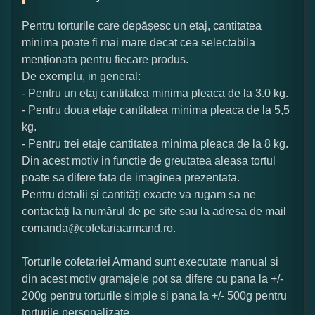
Pentru torturile care depășesc un etaj, cantitatea
minima poate fi mai mare decat cea selectabila
menționata pentru fiecare produs.
De exemplu, in general:
- Pentru un etaj cantitatea minima pleaca de la 3.0 kg.
- Pentru doua etaje cantitatea minima pleaca de la 5,5
kg.
- Pentru trei etaje cantitatea minima pleaca de la 8 kg.
Din acest motiv in functie de greutatea aleasa tortul
poate sa difere fata de imaginea prezentata.
Pentru detalii și cantități exacte va rugam sa ne
contactați la numărul de pe site sau la adresa de mail
comanda@cofetariaarmand.ro.
Torturile cofetariei Armand sunt executate manual si
din acest motiv gramajele pot sa difere cu pana la +/-
200g pentru torturile simple si pana la +/- 500g pentru
torturile personalizate.