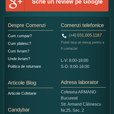
Adaugati o parere despre acest produs:
Despre Comenzi
Comenzi telefonice
(+4) 031.005.1187
Cum cumpar?
Puteti lasa un mesaj pentru a
Cum platesc?
fi contactat
Cum livram?
Unde livram?
L-V: 8:00-18:00
Ce nota acordati acestui produs?
Politica de returnare
S-D: 8:00-16:00
1
2
3
4
5
Nu tocmai bun
Excelent!
Adresa laborator
Articole Blog
Copiati alaturi numarul din imagine:
Cofetaria ARMAND
Articole Cofetarie
Bucuresti
Str. Armand Călinescu
Candybar
Nr.25, Sec. 2