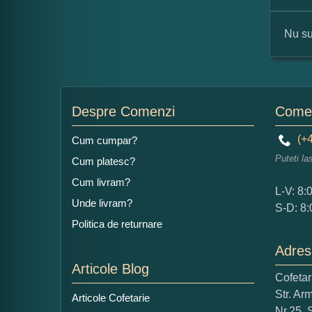
Nu su
For
Nu
Despre Comenzi
Comen
(+4
Cum cumpar?
Puteti la
Cum platesc?
Ad
Cum livram?
L-V: 8:
Unde livram?
S-D: 8:
Politica de returnare
Adres
Articole Blog
Cofeta
Ce
Str. Ar
Articole Cofetarie
1
Nr.25, 