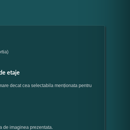
tia)
de etaje
 mare decat cea selectabila menționata pentru
ata de imaginea prezentata.