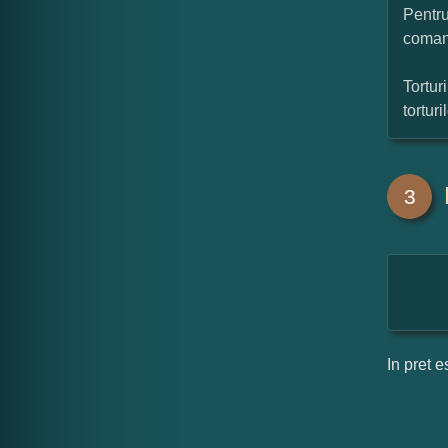
Pentru
coman
Tortur
tortur
3
In pret e