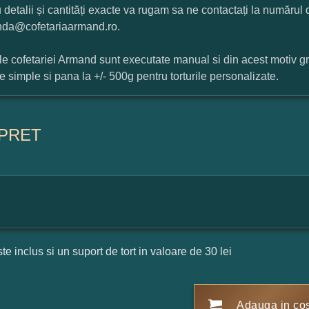
 detalii și cantități exacte va rugam sa ne contactați la numărul
da@cofetariaarmand.ro.
ile cofetariei Armand sunt executate manual si din acest motiv g
ile simple si pana la +/- 500g pentru torturile personalizate.
PRET
ste inclus si un suport de tort in valoare de 30 lei
Adauga in co