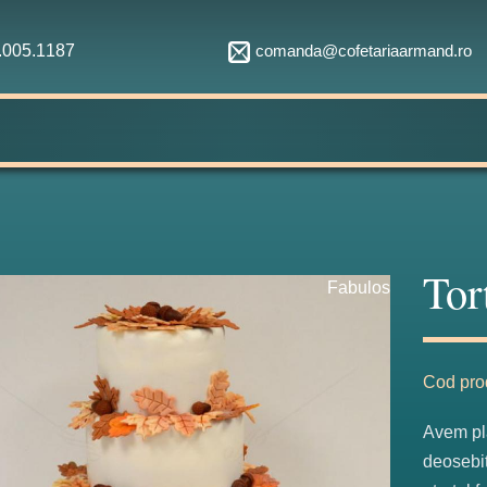
comanda@cofetariaarmand.ro
1.005.1187
Tor
Fabulos
Cod pro
Avem pla
deosebit