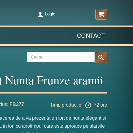
Login
CONTACT
t Nunta Frunze aramii
dus:
FB377
Timp productie:
72 ore
cerea de a va prezenta un tort de nunta elegant si
, in ton cu anotimpul care este aproape pe sfarsite