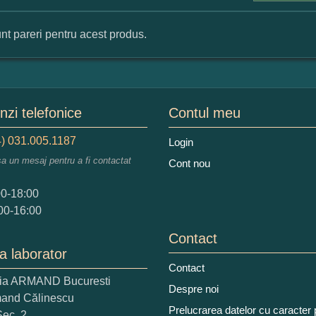
nt pareri pentru acest produs.
mular pareri client
mele dumneavoastra:
zi telefonice
Contul meu
) 031.005.1187
Login
sa un mesaj pentru a fi contactat
Cont nou
augati o parere despre acest produs:
00-18:00
00-16:00
Contact
a laborator
Contact
ria ARMAND Bucuresti
 nota acordati acestui produs?
Despre noi
mand Călinescu
2
3
4
5
Prelucrarea datelor cu caracter
Sec. 2