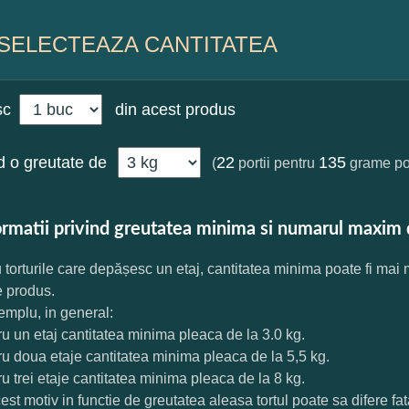
SELECTEAZA CANTITATEA
sc
din acest produs
 o greutate de
22
135
(
portii pentru
grame por
ormatii privind greutatea minima si numarul maxim 
 torturile care depășesc un etaj, cantitatea minima poate fi mai
e produs.
mplu, in general:
ru un etaj cantitatea minima pleaca de la 3.0 kg.
ru doua etaje cantitatea minima pleaca de la 5,5 kg.
ru trei etaje cantitatea minima pleaca de la 8 kg.
est motiv in functie de greutatea aleasa tortul poate sa difere f