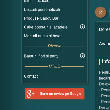
Mini cupcakes
Biscuiti personalizati
2
Produse Candy Bar
Cake pops-uri si acadele
Dore
Marturii nunta si botez
Avand
Diverse
Bauturi, flori si party
Inf
UTILE
Pentru
Contact
fiecar
De exe
- Pent
- Pent
- Pent
Din ac