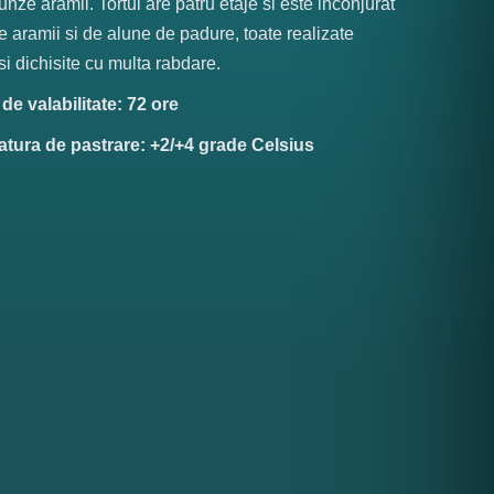
frunze aramii. Tortul are patru etaje si este inconjurat
e aramii si de alune de padure, toate realizate
i dichisite cu multa rabdare.
e valabilitate: 72 ore
tura de pastrare: +2/+4 grade Celsius