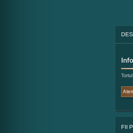
DES
Inf
Tortu
Aten
FII