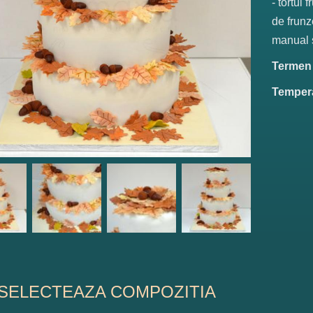
- tortul 
de frunz
manual s
Termen d
Tempera
SELECTEAZA COMPOZITIA