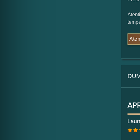
Atent
tempe
Aten
DUM
APR
For
Laur
Nu