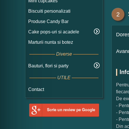
Mini cupcakes
Biscuiti personalizati
2
Produse Candy Bar
Cake pops-uri si acadele
Dore
Marturii nunta si botez
Avand
Diverse
Bauturi, flori si party
Inf
UTILE
Pentru
Contact
fiecar
De exe
- Pent
- Pent
- Pent
Din ac