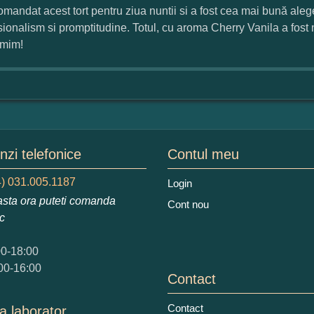
mandat acest tort pentru ziua nuntii si a fost cea mai bună aleg
sionalism si promptitudine. Totul, cu aroma Cherry Vanila a fost n
augati o parere despre acest produs:
umim!
zi telefonice
Contul meu
 nota acordati acestui produs?
2
3
4
5
) 031.005.1187
Login
tocmai bun
Excelent!
sta ora puteti comanda
Cont nou
ic
iati alaturi numarul din imagine:
00-18:00
00-16:00
Contact
Contact
a laborator