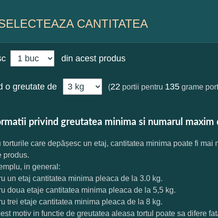
SELECTEAZA CANTITATEA
sc
din acest produs
 o greutate de
22
135
(
portii pentru
grame port
ormatii privind greutatea minima si numarul maxim 
 torturile care depășesc un etaj, cantitatea minima poate fi mai
e produs.
mplu, in general:
ru un etaj cantitatea minima pleaca de la 3.0 kg.
ru doua etaje cantitatea minima pleaca de la 5,5 kg.
ru trei etaje cantitatea minima pleaca de la 8 kg.
est motiv in functie de greutatea aleasa tortul poate sa difere f