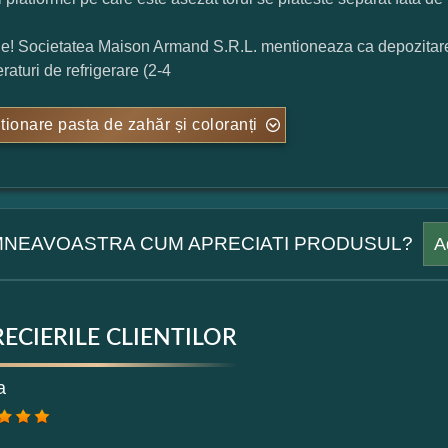
ie! Societatea Maison Armand S.R.L. mentioneaza ca depozitarea t
raturi de refrigerare (2-4
tionare pasta de zahăr și coloranți
NEAVOASTRA CUM APRECIATI PRODUSUL?
A
ECIERILE CLIENTILOR
mular pareri client
a
mele dumneavoastra: