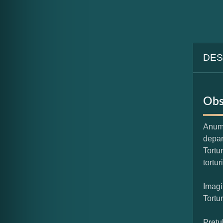
DES
Obs
Anumi
depar
Tortu
tortur
Imagi
Tortu
Pretu