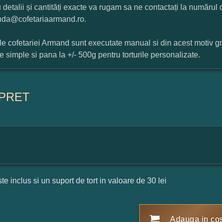
 detalii și cantități exacte va rugam sa ne contactați la numărul
da@cofetariaarmand.ro.
ile cofetariei Armand sunt executate manual si din acest motiv g
ile simple si pana la +/- 500g pentru torturile personalizate.
PRET
ste inclus si un suport de tort in valoare de 30 lei
Adauga in co