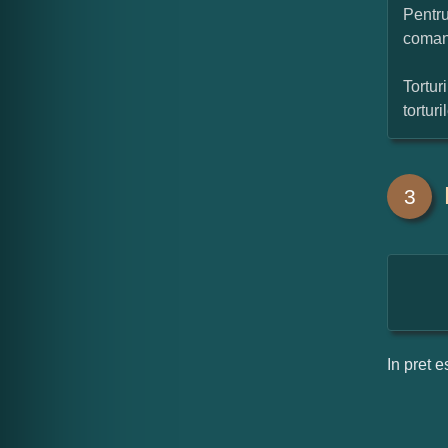
Pentru
coman
Tortur
tortur
3
In pret e