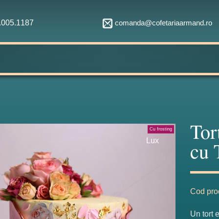
comanda@cofetariaarmand.ro
1.005.1187
Tor
Cu frosting
Lux
cu 
Cod pro
Un tort 