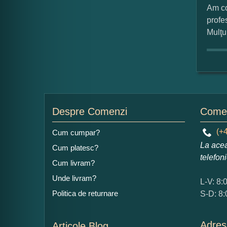
Am co
profe
Ad
Mulţ
Despre Comenzi
Comen
Ce
1
(+4
Cum cumpar?
Nu 
La acea
Cum platesc?
telefon
Cum livram?
Cop
Unde livram?
L-V: 8:
Politica de returnare
S-D: 8:
Adres
Articole Blog