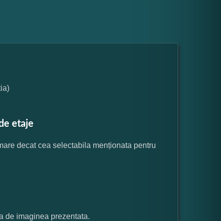
ia)
de etaje
 mare decat cea selectabila menționata pentru
ata de imaginea prezentata.