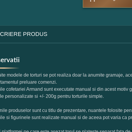
CRIERE PRODUS
ervatii
te modele de torturi se pot realiza doar la anumite gramaje, ace
tamentul preluare comenzi.
rile cofetariei Armand sunt executate manual si din acest motiv g
ile personalizate si +/- 200g pentru torturile simple.
nile produselor sunt cu titlu de prezentare, nuantele folosite pent
rile si figurinele sunt realizate manual si de aceea pot varia ca p
l platformei pe care este asezat torul se plateste separat fata de 