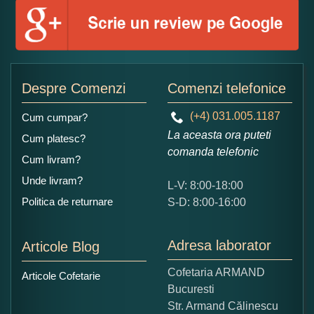
Numele dumneavoastra:
Adaugati o parere despre acest produs:
Despre Comenzi
Comenzi telefonice
(+4) 031.005.1187
Cum cumpar?
La aceasta ora puteti
Cum platesc?
comanda telefonic
Cum livram?
Unde livram?
L-V: 8:00-18:00
Ce nota acordati acestui produs?
Politica de returnare
S-D: 8:00-16:00
1
2
3
4
5
Nu tocmai bun
Excelent!
Adresa laborator
Articole Blog
Copiati alaturi numarul din imagine:
Cofetaria ARMAND
Articole Cofetarie
Bucuresti
Str. Armand Călinescu