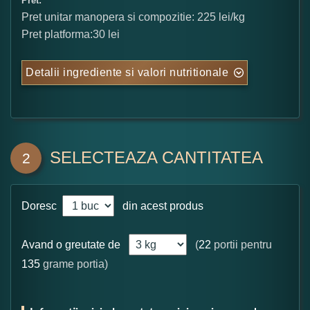
Pret:
Pret unitar manopera si compozitie: 225 lei/kg
Pret platforma:30 lei
Detalii ingrediente si valori nutritionale
SELECTEAZA CANTITATEA
2
Doresc
din acest produs
Avand o greutate de
(
22
portii pentru
135
grame portia)