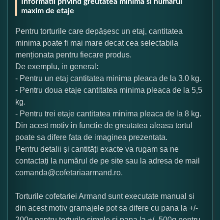
Informatii privind greutatea minima si numarul
maxim de etaje
Pentru torturile care depășesc un etaj, cantitatea
minima poate fi mai mare decat cea selectabila
menționata pentru fiecare produs.
De exemplu, in general:
- Pentru un etaj cantitatea minima pleaca de la 3.0 kg.
- Pentru doua etaje cantitatea minima pleaca de la 5,5
kg.
- Pentru trei etaje cantitatea minima pleaca de la 8 kg.
Din acest motiv in functie de greutatea aleasa tortul
poate sa difere fata de imaginea prezentata.
Pentru detalii și cantități exacte va rugam sa ne
contactați la numărul de pe site sau la adresa de mail
comanda@cofetariaarmand.ro.
Torturile cofetariei Armand sunt executate manual si
din acest motiv gramajele pot sa difere cu pana la +/-
200g pentru torturile simple si pana la +/- 500g pentru