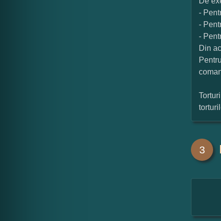
De exe
- Pent
- Pent
- Pent
Din ac
Pentru
coman
Tortur
tortur
3