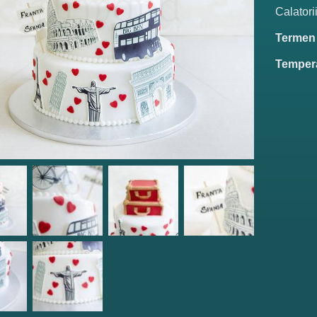
Calatorii
Termen d
Tempera