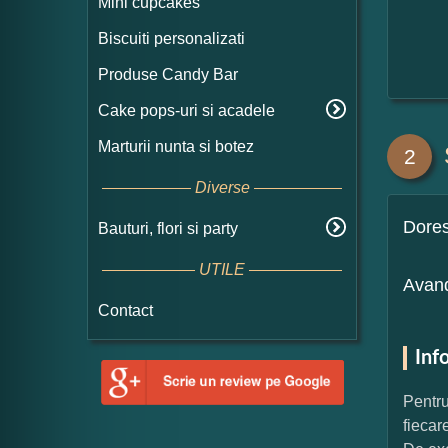
Mini cupcakes
Biscuiti personalizati
Produse Candy Bar
Cake pops-uri si acadele
Marturii nunta si botez
2
Diverse
Dore
Bauturi, flori si party
UTILE
Avand
Contact
Inf
Pentru
fiecar