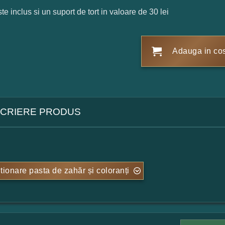
ste inclus si un suport de tort in valoare de 30 lei
Adauga in co
CRIERE PRODUS
tionare pasta de zahăr și coloranți