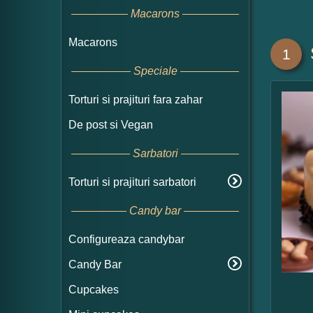
Macarons
Macarons
1
Speciale
Torturi si prajituri fara zahar
De post si Vegan
Sarbatori
Torturi si prajituri sarbatori
Candy bar
Configureaza candybar
Candy Bar
Cupcakes