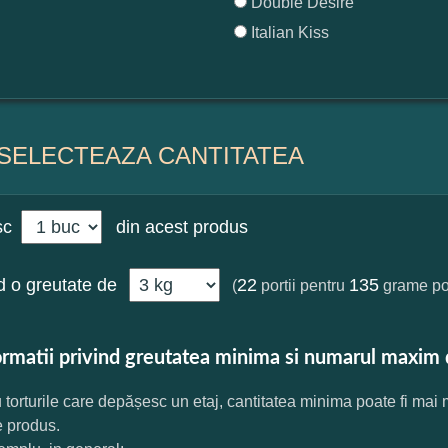
Double Desire
Italian Kiss
SELECTEAZA CANTITATEA
sc
din acest produs
 o greutate de
22
135
(
portii pentru
grame por
ormatii privind greutatea minima si numarul maxim 
 torturile care depășesc un etaj, cantitatea minima poate fi mai
e produs.