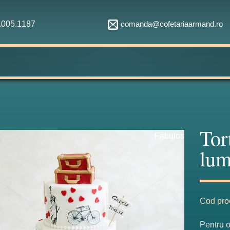
comanda@cofetariaarmand.ro
1.005.1187
Tor
Fabulos
lum
Cod pro
Pentru o