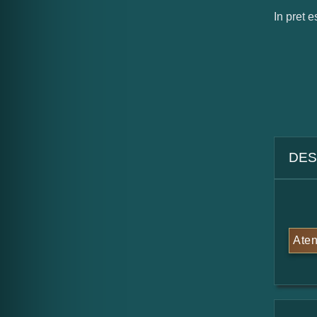
In pret e
DES
Aten