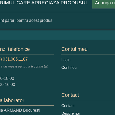
 PRIMUL CARE APRECIAZA PRODUSUL.
Adauga u
nt pareri pentru acest produs.
mular pareri client
mele dumneavoastra:
zi telefonice
Contul meu
) 031.005.1187
Login
sa un mesaj pentru a fi contactat
Cont nou
augati o parere despre acest produs:
00-18:00
00-16:00
Contact
a laborator
Contact
ria ARMAND Bucuresti
 nota acordati acestui produs?
Despre noi