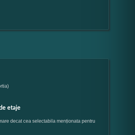
tia)
de etaje
 mare decat cea selectabila menționata pentru