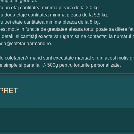
mplu, in general:
ru un etaj cantitatea minima pleaca de la 3.0 kg.
ru doua etaje cantitatea minima pleaca de la 5,5 kg.
ru trei etaje cantitatea minima pleaca de la 8 kg.
est motiv in functie de greutatea aleasa tortul poate sa difere f
 detalii și cantități exacte va rugam sa ne contactați la numărul
da@cofetariaarmand.ro.
ile cofetariei Armand sunt executate manual si din acest motiv g
ile simple si pana la +/- 500g pentru torturile personalizate.
PRET