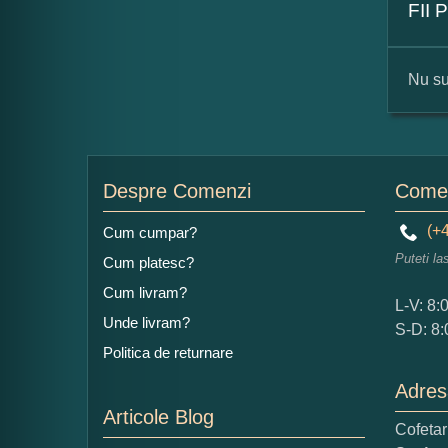
FII
Nu su
For
Nu
Despre Comenzi
Comen
(+4
Cum cumpar?
Puteti la
Cum platesc?
Ad
Cum livram?
L-V: 8:
Unde livram?
S-D: 8:
Politica de returnare
Adres
Articole Blog
Cofeta
Ce