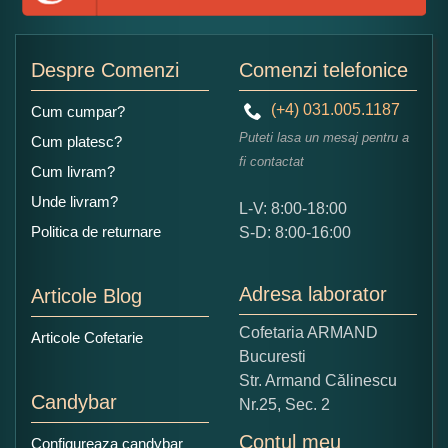
Adaugati o parere despre acest produs:
Despre Comenzi
Comenzi telefonice
(+4) 031.005.1187
Cum cumpar?
Puteti lasa un mesaj pentru a
Cum platesc?
fi contactat
Cum livram?
Unde livram?
L-V: 8:00-18:00
Ce nota acordati acestui produs?
Politica de returnare
S-D: 8:00-16:00
1
2
3
4
5
Nu tocmai bun
Excelent!
Adresa laborator
Articole Blog
Copiati alaturi numarul din imagine:
Cofetaria ARMAND
Articole Cofetarie
Bucuresti
Str. Armand Călinescu
Candybar
Nr.25, Sec. 2
Contul meu
Configureaza candybar