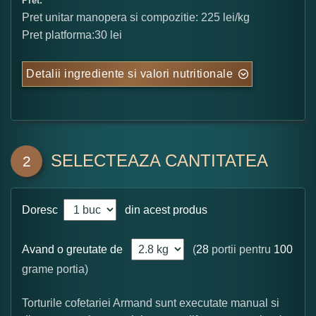
Pret:
Pret unitar manopera si compozitie: 225 lei/kg
Pret platforma:30 lei
Detalii ingrediente si valori nutritionale
SELECTEAZA CANTITATEA
2
Doresc
din acest produs
Avand o greutate de
(
28
portii pentru
100
grame portia)
Torturile cofetariei Armand sunt executate manual si