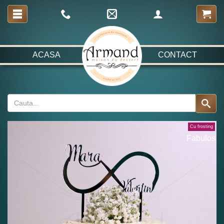
ACASA
CONTACT
Cu frosting
Fabulos