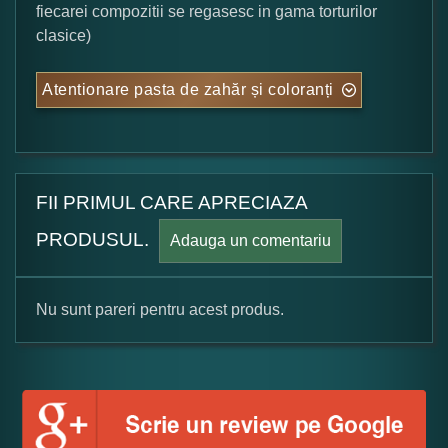
fiecarei compozitii se regasesc in gama torturilor
clasice)
Atentionare pasta de zahăr și coloranți
FII PRIMUL CARE APRECIAZA
PRODUSUL.
Adauga un comentariu
Nu sunt pareri pentru acest produs.
Formular pareri client
Numele dumneavoastra: