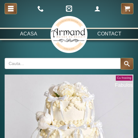
ACASA
CONTACT
Cu frosting
Fabulos