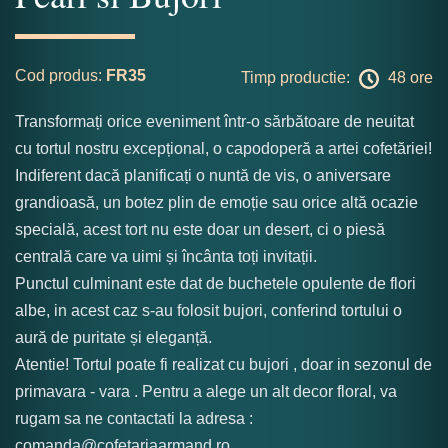
Cod produs:
FR35
Timp productie:
48 ore
Transformați orice eveniment într-o sărbătoare de neuitat
cu tortul nostru excepțional, o capodoperă a artei cofetăriei!
Indiferent dacă planificați o nuntă de vis, o aniversare
grandioasă, un botez plin de emoție sau orice altă ocazie
specială, acest tort nu este doar un desert, ci o piesă
centrală care va uimi și încânta toți invitații.
Punctul culminant este dat de buchetele opulente de flori
albe, in acest caz s-au folosit bujori, conferind tortului o
aură de puritate și eleganță.
Atentie! Tortul poate fi realizat cu bujori , doar in sezonul de
primavara - vara . Pentru a alege un alt decor floral, va
rugam sa ne contactati la adresa :
comanda@cofetariaarmand.ro