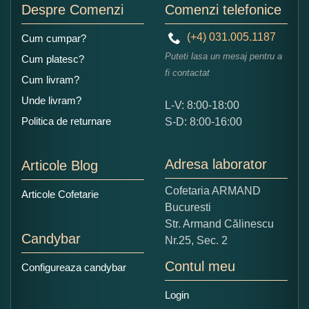
Despre Comenzi
Comenzi telefonice
(+4) 031.005.1187
Cum cumpar?
Puteti lasa un mesaj pentru a
Cum platesc?
fi contactat
Cum livram?
Unde livram?
L-V: 8:00-18:00
Ce nota acordati acestui produs?
Politica de returnare
S-D: 8:00-16:00
1
2
3
4
5
Nu tocmai bun
Excelent!
Adresa laborator
Articole Blog
Copiati alaturi numarul din imagine:
Cofetaria ARMAND
Articole Cofetarie
Bucuresti
Str. Armand Călinescu
Candybar
Nr.25, Sec. 2
Contul meu
Configureaza candybar
Login