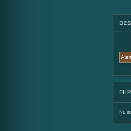
DES
Aten
FII
Nu su
For