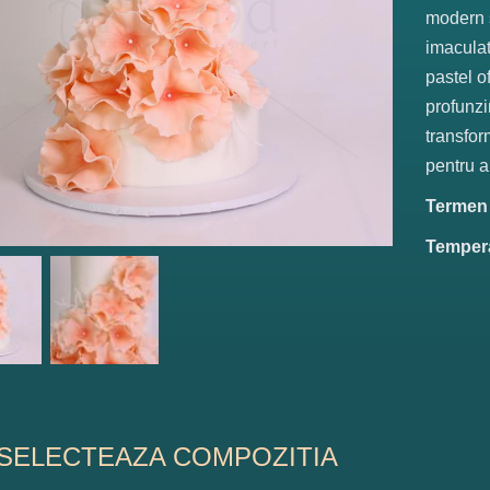
modern s
imaculat
pastel o
profunzi
transfor
pentru a
Termen d
Tempera
SELECTEAZA COMPOZITIA