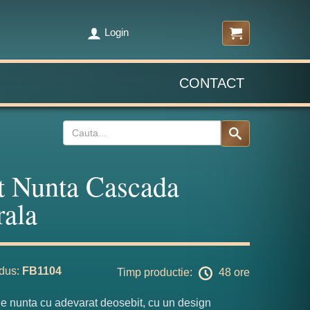
Login
CONTACT
t Nunta Cascada
rala
dus:
FB1104
Timp productie:
48 ore
de nunta cu adevarat deosebit, cu un design