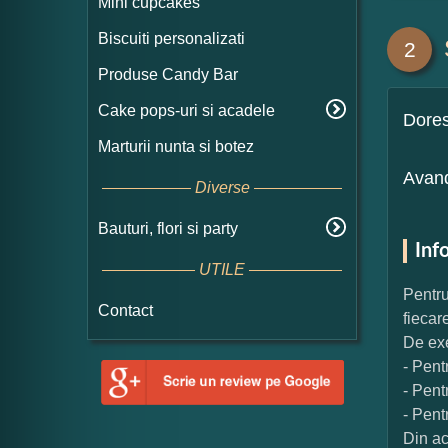
Mini cupcakes
Biscuiti personalizati
2
Produse Candy Bar
Cake pops-uri si acadele
Dore
Marturii nunta si botez
Avand
Diverse
Bauturi, flori si party
Inf
UTILE
Pentru
Contact
fiecar
De exe
- Pent
- Pent
- Pent
Din ac