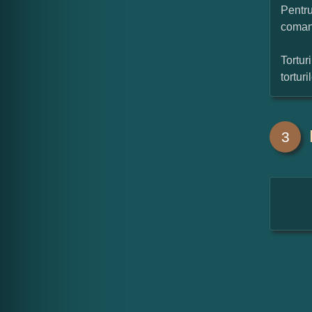
Pentru
coman
Tortur
tortur
3