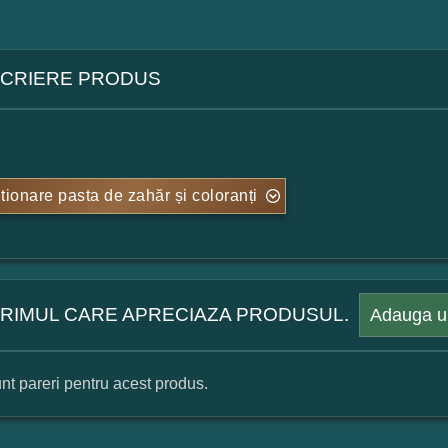
CRIERE PRODUS
tionare pasta de zahăr și coloranți
 PRIMUL CARE APRECIAZA PRODUSUL.
Adauga u
nt pareri pentru acest produs.
mular pareri client