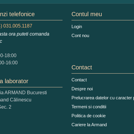
mele dumneavoastra:
zi telefonice
Contul meu
) 031.005.1187
Login
sta ora puteti comanda
Cont nou
augati o parere despre acest produs:
ic
00-18:00
00-16:00
Contact
Contact
a laborator
 nota acordati acestui produs?
Despre noi
ria ARMAND Bucuresti
2
3
4
5
Prelucrarea datelor cu caracter
mand Călinescu
tocmai bun
Excelent!
Termeni si conditii
Sec. 2
Politica de cookie
iati alaturi numarul din imagine:
Cariere la Armand