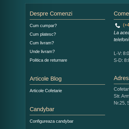
Nu
Despre Comenzi
Comen
(+4
Cum cumpar?
La acea
Cum platesc?
Ad
telefon
Cum livram?
Unde livram?
L-V: 8:
Politica de returnare
S-D: 8:
Adres
Articole Blog
Ce
Cofeta
Articole Cofetarie
1
Str. Ar
Nu 
Nr.25, 
Candybar
Cop
Configureaza candybar