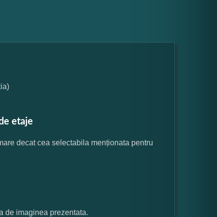
ia)
de etaje
 mare decat cea selectabila menționata pentru
ata de imaginea prezentata.