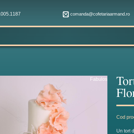
comanda@cofetariaarmand.ro
1.005.1187
Tor
Fabulos
Flo
Cod pro
Un tort 