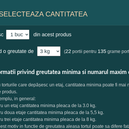
SELECTEAZA CANTITATEA
sc
din acest produs
 o greutate de
22
135
(
portii pentru
grame port
ormatii privind greutatea minima si numarul maxim 
 torturile care depășesc un etaj, cantitatea minima poate fi mai
e produs.
mplu, in general:
ru un etaj cantitatea minima pleaca de la 3.0 kg.
ru doua etaje cantitatea minima pleaca de la 5,5 kg.
ru trei etaje cantitatea minima pleaca de la 8 kg.
est motiv in functie de greutatea aleasa tortul poate sa difere f