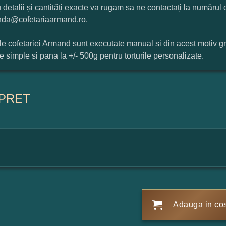
 detalii și cantități exacte va rugam sa ne contactați la numărul
da@cofetariaarmand.ro.
ile cofetariei Armand sunt executate manual si din acest motiv g
ile simple si pana la +/- 500g pentru torturile personalizate.
PRET
Adauga in co