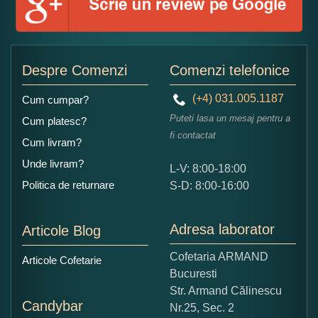
Adaugati o parere despre acest produs:
Despre Comenzi
Comenzi telefonice
(+4) 031.005.1187
Cum cumpar?
Puteti lasa un mesaj pentru a
Cum platesc?
fi contactat
Cum livram?
Unde livram?
L-V: 8:00-18:00
Ce nota acordati acestui produs?
Politica de returnare
S-D: 8:00-16:00
1
2
3
4
5
Nu tocmai bun
Excelent!
Adresa laborator
Articole Blog
Copiati alaturi numarul din imagine:
Cofetaria ARMAND
Articole Cofetarie
Bucuresti
Str. Armand Călinescu
Candybar
Nr.25, Sec. 2