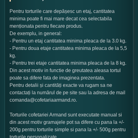
Pentru torturile care depășesc un etaj, cantitatea
minima poate fi mai mare decat cea selectabila
menționata pentru fiecare produs.
De exemplu, in general:
- Pentru un etaj cantitatea minima pleaca de la 3.0 kg.
- Pentru doua etaje cantitatea minima pleaca de la 5,5
kg.
- Pentru trei etaje cantitatea minima pleaca de la 8 kg.
Din acest motiv in functie de greutatea aleasa tortul
poate sa difere fata de imaginea prezentata.
Pentru detalii și cantități exacte va rugam sa ne
contactați la numărul de pe site sau la adresa de mail
comanda@cofetariaarmand.ro.
Torturile cofetariei Armand sunt executate manual si
din acest motiv gramajele pot sa difere cu pana la +/-
200g pentru torturile simple si pana la +/- 500g pentru
torturile personalizate.