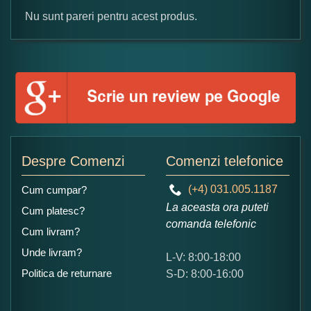
Nu sunt pareri pentru acest produs.
Formular pareri client
Numele dumneavoastra:
Adaugati o parere despre acest produs:
Despre Comenzi
Comenzi telefonice
(+4) 031.005.1187
Cum cumpar?
La aceasta ora puteti
Cum platesc?
comanda telefonic
Cum livram?
Unde livram?
L-V: 8:00-18:00
Ce nota acordati acestui produs?
Politica de returnare
S-D: 8:00-16:00
1
2
3
4
5
Nu tocmai bun
Excelent!