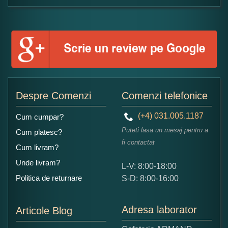
Formular pareri client
Numele dumneavoastra:
Adaugati o parere despre acest produs:
Despre Comenzi
Comenzi telefonice
(+4) 031.005.1187
Cum cumpar?
Puteti lasa un mesaj pentru a
Cum platesc?
fi contactat
Cum livram?
Unde livram?
L-V: 8:00-18:00
Ce nota acordati acestui produs?
Politica de returnare
S-D: 8:00-16:00
1
2
3
4
5
Nu tocmai bun
Excelent!
Adresa laborator
Articole Blog
Copiati alaturi numarul din imagine: