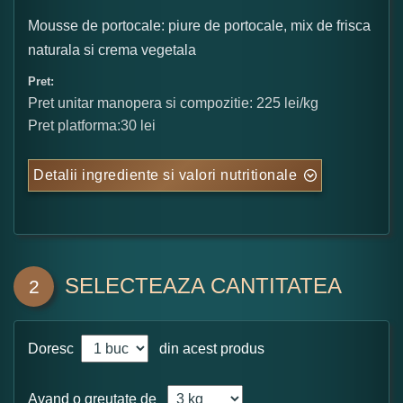
Mousse de portocale: piure de portocale, mix de frisca
naturala si crema vegetala
Pret:
Pret unitar manopera si compozitie: 225 lei/kg
Pret platforma:30 lei
Detalii ingrediente si valori nutritionale
SELECTEAZA CANTITATEA
2
Doresc
din acest produs
Avand o greutate de