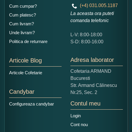
(+4) 031.005.1187
Cum cumpar?
La aceasta ora puteti
Cum platesc?
comanda telefonic
Cum livram?
Unde livram?
L-V: 8:00-18:00
Ce nota acordati acestui produs?
Politica de returnare
S-D: 8:00-16:00
1
2
3
4
5
Nu tocmai bun
Excelent!
Adresa laborator
Articole Blog
Copiati alaturi numarul din imagine:
Cofetaria ARMAND
Articole Cofetarie
Bucuresti
Str. Armand Călinescu
Candybar
Nr.25, Sec. 2
Contul meu
Configureaza candybar
Login
Cont nou