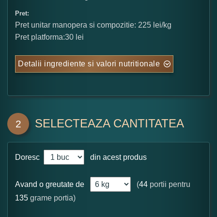
Pret:
Pret unitar manopera si compozitie: 225 lei/kg
Pret platforma:30 lei
Detalii ingrediente si valori nutritionale
SELECTEAZA CANTITATEA
2
Doresc
din acest produs
Avand o greutate de
(
44
portii pentru
135
grame portia)