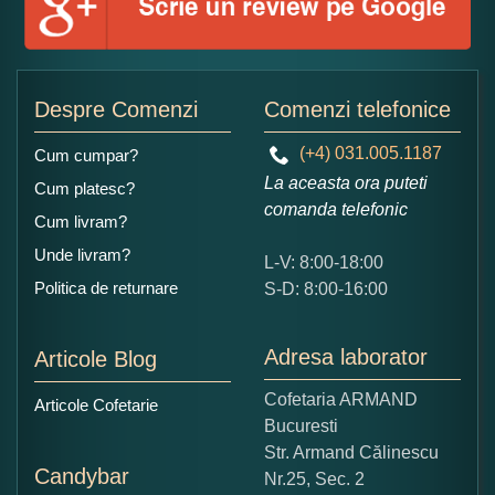
Adaugati o parere despre acest produs:
Despre Comenzi
Comenzi telefonice
(+4) 031.005.1187
Cum cumpar?
La aceasta ora puteti
Cum platesc?
comanda telefonic
Cum livram?
Unde livram?
L-V: 8:00-18:00
Ce nota acordati acestui produs?
Politica de returnare
S-D: 8:00-16:00
1
2
3
4
5
Nu tocmai bun
Excelent!
Adresa laborator
Articole Blog
Copiati alaturi numarul din imagine:
Cofetaria ARMAND
Articole Cofetarie
Bucuresti
Str. Armand Călinescu
Candybar
Nr.25, Sec. 2