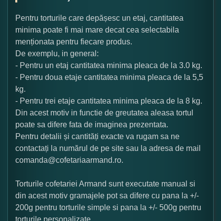
Pentru torturile care depășesc un etaj, cantitatea
minima poate fi mai mare decat cea selectabila
menționata pentru fiecare produs.
De exemplu, in general:
- Pentru un etaj cantitatea minima pleaca de la 3.0 kg.
- Pentru doua etaje cantitatea minima pleaca de la 5,5
kg.
- Pentru trei etaje cantitatea minima pleaca de la 8 kg.
Din acest motiv in functie de greutatea aleasa tortul
poate sa difere fata de imaginea prezentata.
Pentru detalii și cantități exacte va rugam sa ne
contactați la numărul de pe site sau la adresa de mail
comanda@cofetariaarmand.ro.
Torturile cofetariei Armand sunt executate manual si
din acest motiv gramajele pot sa difere cu pana la +/-
200g pentru torturile simple si pana la +/- 500g pentru
torturile personalizate.