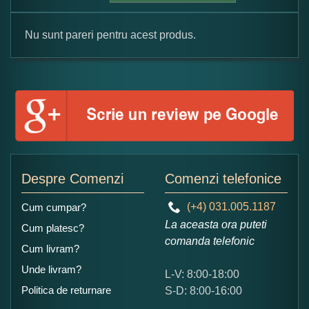
Nu sunt pareri pentru acest produs.
Formular pareri client
Numele dumneavoastra:
Adaugati o parere despre acest produs:
Despre Comenzi
Comenzi telefonice
(+4) 031.005.1187
Cum cumpar?
La aceasta ora puteti
Cum platesc?
comanda telefonic
Cum livram?
Unde livram?
L-V: 8:00-18:00
Ce nota acordati acestui produs?
Politica de returnare
S-D: 8:00-16:00
1
2
3
4
5