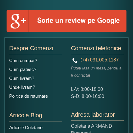
Numele dumneavoastra:
Adaugati o parere despre acest produs:
Despre Comenzi
Comenzi telefonice
(+4) 031.005.1187
Cum cumpar?
Puteti lasa un mesaj pentru a
Cum platesc?
fi contactat
Cum livram?
Unde livram?
L-V: 8:00-18:00
Ce nota acordati acestui produs?
Politica de returnare
S-D: 8:00-16:00
1
2
3
4
5
Nu tocmai bun
Excelent!
Adresa laborator
Articole Blog
Copiati alaturi numarul din imagine:
Cofetaria ARMAND
Articole Cofetarie