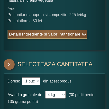
naturala si crema vegetala
Pret:
Pret unitar manopera si compozitie: 225 lei/kg
Pret platforma:30 lei
Detalii ingrediente si valori nutritionale
SELECTEAZA CANTITATEA
2
Doresc
din acest produs
Avand o greutate de
(
30
portii pentru
135
grame portia)