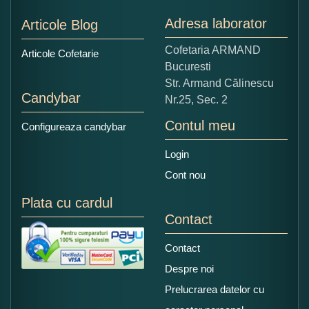
Nu tocmai bun
Excelent!
Adresa laborator
Articole Blog
Copiati alaturi numarul din imagine:
Cofetaria ARMAND
Articole Cofetarie
Bucuresti
Str. Armand Călinescu
Candybar
Nr.25, Sec. 2
Contul meu
Configureaza candybar
Login
Cont nou
Plata cu cardul
Contact
Contact
Despre noi
Prelucrarea datelor cu