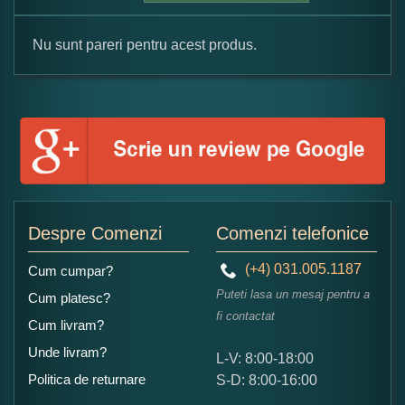
Nu sunt pareri pentru acest produs.
Formular pareri client
Numele dumneavoastra:
Adaugati o parere despre acest produs:
Despre Comenzi
Comenzi telefonice
(+4) 031.005.1187
Cum cumpar?
Puteti lasa un mesaj pentru a
Cum platesc?
fi contactat
Cum livram?
Unde livram?
L-V: 8:00-18:00
Ce nota acordati acestui produs?
Politica de returnare
S-D: 8:00-16:00
1
2
3
4
5