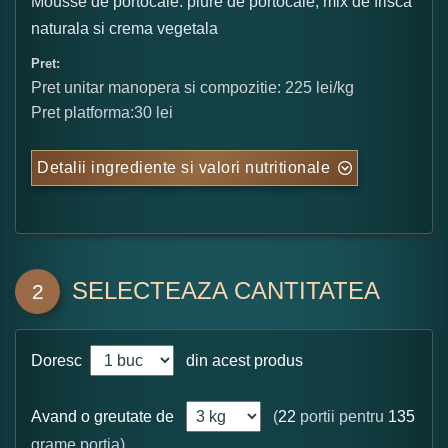
Mousse de portocale: piure de portocale, mix de frisca
naturala si crema vegetala
Pret:
Pret unitar manopera si compozitie: 225 lei/kg
Pret platforma:30 lei
Detalii ingrediente si valori nutritionale
SELECTEAZA CANTITATEA
2
Doresc
din acest produs
Avand o greutate de
(
22
portii pentru
135
grame portia)