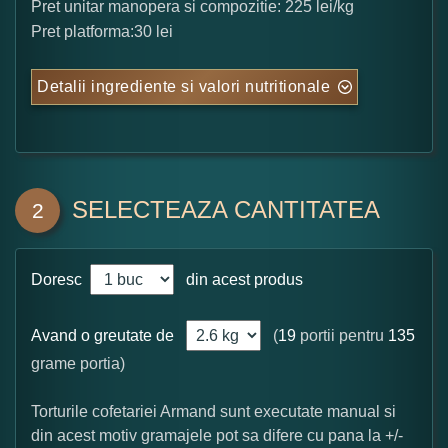
Pret unitar manopera si compozitie: 225 lei/kg
Pret platforma:30 lei
Detalii ingrediente si valori nutritionale
SELECTEAZA CANTITATEA
2
Doresc
din acest produs
Avand o greutate de
(
19
portii pentru
135
grame portia)
Torturile cofetariei Armand sunt executate manual si
din acest motiv gramajele pot sa difere cu pana la +/-