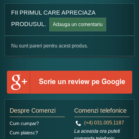
FII PRIMUL CARE APRECIAZA
PRODUSUL.
Adauga un comentariu
Nu sunt pareri pentru acest produs.
Formular pareri client
Numele dumneavoastra:
Adaugati o parere despre acest produs:
Despre Comenzi
Comenzi telefonice
(+4) 031.005.1187
Cum cumpar?
La aceasta ora puteti
Cum platesc?
comanda telefonic