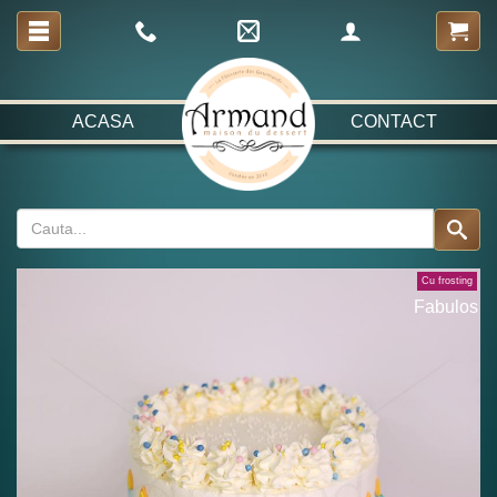
ACASA
CONTACT
Cu frosting
Fabulos