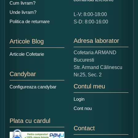
Cum livram?
Unde livram?
L-V: 8:00-18:00
Ce nota acordati acestui produs?
Politica de returnare
S-D: 8:00-16:00
1
2
3
4
5
Nu tocmai bun
Excelent!
Adresa laborator
Articole Blog
Copiati alaturi numarul din imagine:
Cofetaria ARMAND
Articole Cofetarie
Bucuresti
Str. Armand Călinescu
Candybar
Nr.25, Sec. 2
Contul meu
Configureaza candybar
Login
Cont nou
Plata cu cardul
Contact