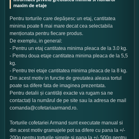
maxim de etaje
Pentru torturile care depășesc un etaj, cantitatea
minima poate fi mai mare decat cea selectabila
menționata pentru fiecare produs.
De exemplu, in general:
- Pentru un etaj cantitatea minima pleaca de la 3.0 kg.
- Pentru doua etaje cantitatea minima pleaca de la 5,5
kg.
- Pentru trei etaje cantitatea minima pleaca de la 8 kg.
Din acest motiv in functie de greutatea aleasa tortul
poate sa difere fata de imaginea prezentata.
Pentru detalii și cantități exacte va rugam sa ne
contactați la numărul de pe site sau la adresa de mail
comanda@cofetariaarmand.ro.
Torturile cofetariei Armand sunt executate manual si
din acest motiv gramajele pot sa difere cu pana la +/-
200g pentru torturile simple si pana la +/- 500g pentru