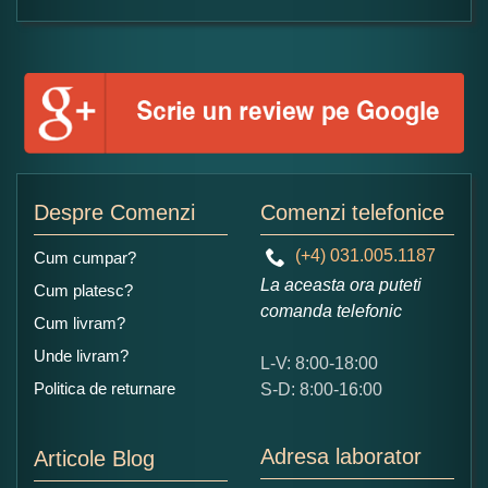
Formular pareri client
Numele dumneavoastra:
Adaugati o parere despre acest produs:
Despre Comenzi
Comenzi telefonice
(+4) 031.005.1187
Cum cumpar?
La aceasta ora puteti
Cum platesc?
comanda telefonic
Cum livram?
Unde livram?
L-V: 8:00-18:00
Ce nota acordati acestui produs?
Politica de returnare
S-D: 8:00-16:00
1
2
3
4
5
Nu tocmai bun
Excelent!
Adresa laborator
Articole Blog