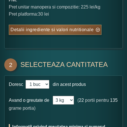
Pret:
Pret unitar manopera si compozitie: 225 lei/kg
Pret platforma:30 lei
Detalii ingrediente si valori nutritionale
SELECTEAZA CANTITATEA
2
Doresc
din acest produs
Avand o greutate de
(
22
portii pentru
135
grame portia)
Informatii privind greutatea minima si numarul