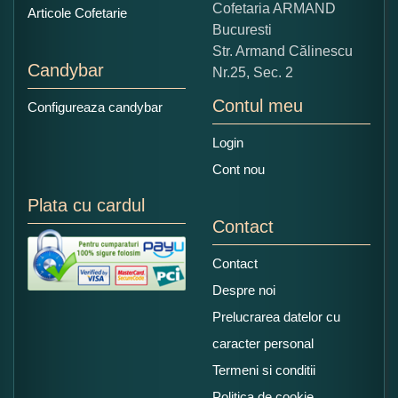
Copiati alaturi numarul din imagine:
Cofetaria ARMAND
Articole Cofetarie
Bucuresti
Str. Armand Călinescu
Candybar
Nr.25, Sec. 2
Contul meu
Configureaza candybar
Login
Cont nou
Plata cu cardul
Contact
Contact
Despre noi
Prelucrarea datelor cu
caracter personal
Termeni si conditii
Politica de cookie